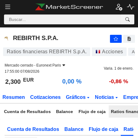
REBIRTH S.P.A.
2,300
€
0,00 %
REBIRTH S.P.A.
Ratios financieras REBIRTH S.p.A.
Acciones
AL
Mercado cerrado -
Euronext Paris
Varia. 1 de enero.
17:55:00 07/08/2026
EUR
0,00 %
2,300
-0,86 %
Resumen
Cotizaciones
Gráficos
Noticias
Empr
Cuenta de Resultados
Balance
Flujo de caja
Ratios finan
Cuenta de Resultados
Balance
Flujo de caja
Ratios