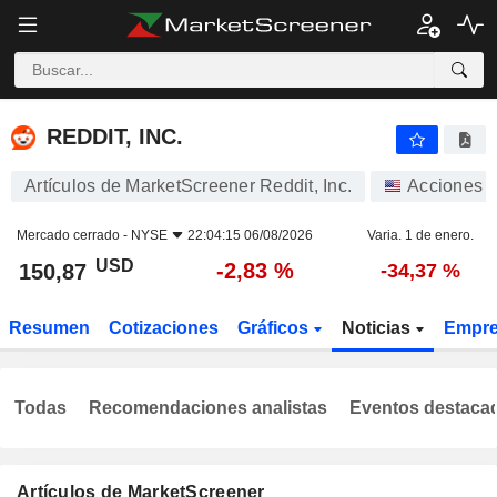
REDDIT, INC.
150,87
$
-2,83 %
REDDIT, INC.
Artículos de MarketScreener Reddit, Inc.
Acciones
Mercado cerrado -
NYSE
22:04:15 06/08/2026
Varia. 1 de enero.
USD
-2,83 %
150,87
-34,37 %
Resumen
Cotizaciones
Gráficos
Noticias
Empr
Todas
Recomendaciones analistas
Eventos destaca
Artículos de MarketScreener