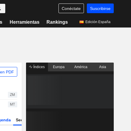
Conéctate
Suscribirse
s
Herramientas
Rankings
Edición España
Índices
Europa
América
Asia
 en PDF
ZM
MT
genda
Sector
Derivados
ETFs