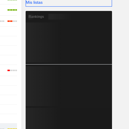
Mis listas
Rankings
-
-
-
-
-
-
-
-
-
-
-
-
-
-
-
-
-
-