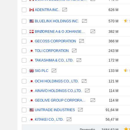
ADENTRA INC.
626 M
BLUELINX HOLDINGS INC.
570 M
BRØDRENE A & O JOHANSEN A/S
382 M
GECOSS CORPORATION
366 M
TOLI CORPORATION
243 M
TAKASHIMA & CO., LTD.
172 M
SIG PLC
133 M
OCHI HOLDINGS CO., LTD.
121 M
AINAVO HOLDINGS CO.,LTD.
114 M
GEOLIVE GROUP CORPORATION
114 M
UNITRADE INDUSTRIES
91,64 M
KITAKEI CO., LTD.
56,47 M