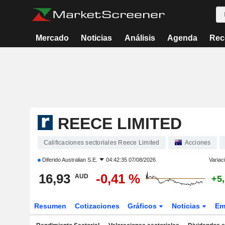
Mercado
Noticias
Análisis
Agenda
Rec
REECE LIMITED
Calificaciones sectoriales Reece Limited
Acciones
Diferido
Australian S.E.
04:42:35 07/08/2026
Variac
16,93
-0,41 %
AUD
+5
Resumen
Cotizaciones
Gráficos
Noticias
Em