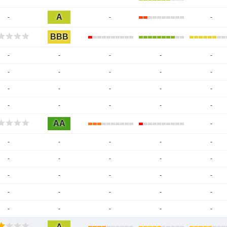
A
-
-
-
BBB
-
-
-
-
-
-
-
-
-
-
-
-
-
-
-
-
-
-
-
-
AA
-
-
-
-
-
-
-
-
-
-
-
-
-
-
-
-
-
-
-
-
-
-
-
-
-
-
A