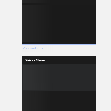
Más rankings
Divisas / Forex