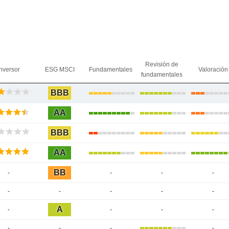
Revisión de
nversor
ESG MSCI
Fundamentales
Valoración
fundamentales
BBB
AA
BBB
AA
BB
-
-
-
-
-
-
-
-
-
A
-
-
-
-
-
-
-
-