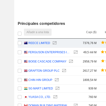
Principales competidores
Añadir a una lista
Capi.($)
I
REECE LIMITED
7376,76 M
FERGUSON ENTERPRISES INC.
49,5 mil M
BOISE CASCADE COMPANY
2958,79 M
GRAFTON GROUP PLC
2617,27 M
CHIN HIN GROUP
1806,54 M
SG MART LIMITED
939 M
YUASA CO., LTD.
760 M
DOMAN BUILDING MATERIALS GROUP LTD.
740 M