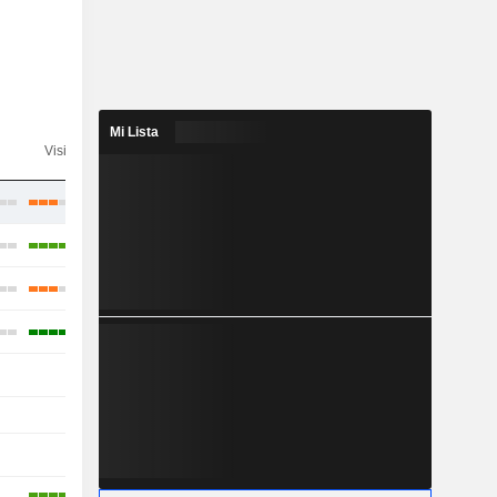
Mi Lista
Visibilidad
Consenso
-
-
-
-
-
-