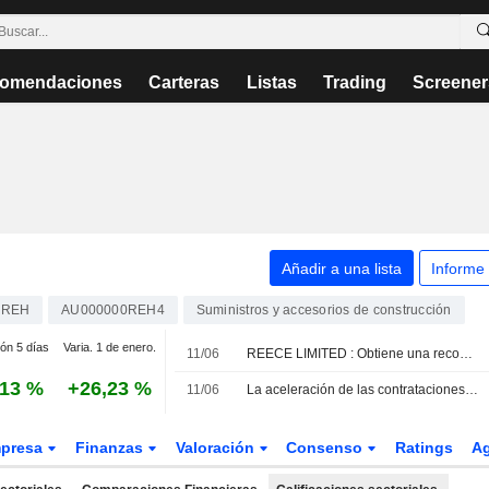
omendaciones
Carteras
Listas
Trading
Screener
Añadir a una lista
Informe
REH
AU000000REH4
Suministros y accesorios de construcción
ión 5 días
Varia. 1 de enero.
11/06
REECE LIMITED : Obtiene una recomendación de compra de Jarden Research
,13 %
+26,23 %
11/06
La aceleración de las contrataciones de Reece apunta a un crecimiento del volumen, según Jarden
presa
Finanzas
Valoración
Consenso
Ratings
A