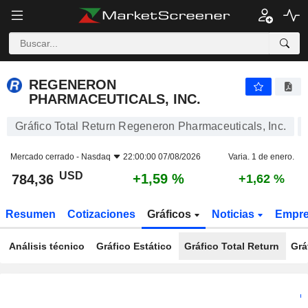
REGENERON PHARMACEUTICALS, INC.
784,36
$
+1,59 %
REGENERON
PHARMACEUTICALS, INC.
Gráfico Total Return Regeneron Pharmaceuticals, Inc.
Mercado cerrado -
Nasdaq
22:00:00 07/08/2026
Varia. 1 de enero.
USD
+1,59 %
784,36
+1,62 %
Resumen
Cotizaciones
Gráficos
Noticias
Empr
Análisis técnico
Gráfico Estático
Gráfico Total Return
Grá