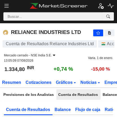
RELIANCE INDUSTRIES LTD
1.334,80
₹
+0,74 %
RELIANCE INDUSTRIES LTD
Cuenta de Resultados Reliance Industries Ltd
Acci
Mercado cerrado -
NSE India S.E.
Varia. 1 de enero.
13:05:09 07/08/2026
INR
+0,74 %
1.334,80
-15,00 %
Resumen
Cotizaciones
Gráficos
Noticias
Empr
Previsiones de los Analistas
Cuenta de Resultados
Balance
Cuenta de Resultados
Balance
Flujo de caja
Ratios