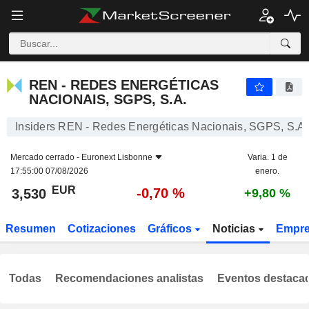
REN - REDES ENERGÉTICAS NACIONAIS, SGPS, S.A.
3,530
€
-0,70 %
REN - REDES ENERGÉTICAS
NACIONAIS, SGPS, S.A.
Insiders REN - Redes Energéticas Nacionais, SGPS, S.A.
Mercado cerrado -
Euronext Lisbonne
Varia. 1 de
17:55:00 07/08/2026
enero.
EUR
-0,70 %
3,530
+9,80 %
Resumen
Cotizaciones
Gráficos
Noticias
Empr
Todas
Recomendaciones analistas
Eventos destaca