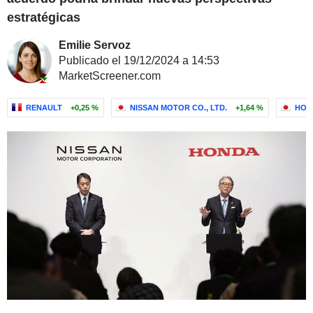
estratégicas
Emilie Servoz
Publicado el 19/12/2024 a 14:53
MarketScreener.com
RENAULT
+0,25 %
NISSAN MOTOR CO., LTD.
+1,64 %
HON