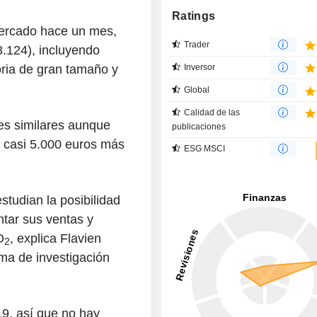
Ratings
mercado hace un mes,
Trader
3.124), incluyendo
toria de gran tamaño y
Inversor
Global
Calidad de las
es similares aunque
publicaciones
 casi 5.000 euros más
ESG MSCI
studian la posibilidad
tar sus ventas y
O
, explica Flavien
2
rma de investigación
9, así que no hay