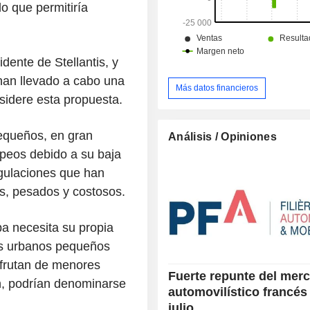
lo que permitiría
dente de Stellantis, y
 han llevado a cabo una
Más datos financieros
sidere esta propuesta.
pequeños, en gran
Análisis / Opiniones
peos debido a su baja
egulaciones que han
s, pesados y costosos.
a necesita su propia
los urbanos pequeños
sfrutan de menores
Fuerte repunte del mer
n, podrían denominarse
automovilístico francés
julio