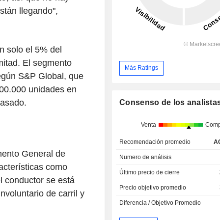
stán llegando",
n solo el 5% del
mitad. El segmento
Más Ratings
egún S&P Global, que
600.000 unidades en
pasado.
Consenso de los analista
Venta
Comp
Recomendación promedio
A
mento General de
Numero de análisis
acterísticas como
Último precio de cierre
el conductor se está
Precio objetivo promedio
voluntario de carril y
Diferencia / Objetivo Promedio