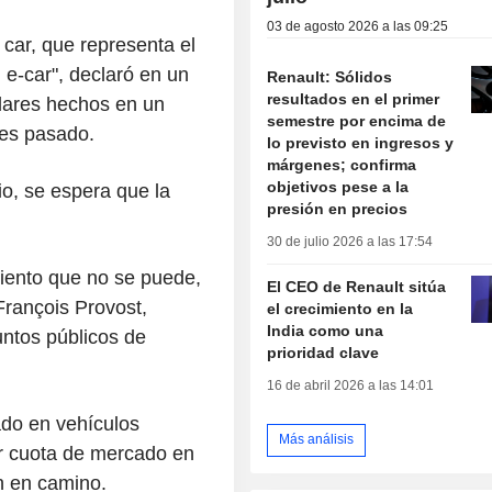
03 de agosto 2026 a las 09:25
 car, que representa el
e-car", declaró en un
Renault: Sólidos
resultados en el primer
ilares hechos en un
semestre por encima de
mes pasado.
lo previsto en ingresos y
márgenes; confirma
objetivos pese a la
o, se espera que la
presión en precios
30 de julio 2026 a las 17:54
iento que no se puede,
El CEO de Renault sitúa
François Provost,
el crecimiento en la
India como una
untos públicos de
prioridad clave
16 de abril 2026 a las 14:01
ado en vehículos
Más análisis
ar cuota de mercado en
n en camino.