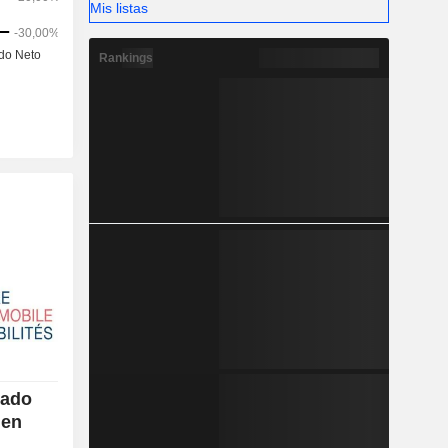
Mis listas
Rankings
cado
 en