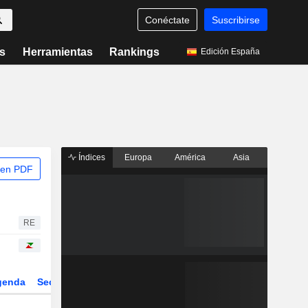
Conéctate
Suscribirse
s
Herramientas
Rankings
Edición España
Índices
Europa
América
Asia
 en PDF
RE
genda
Sector
Derivados
ETFs