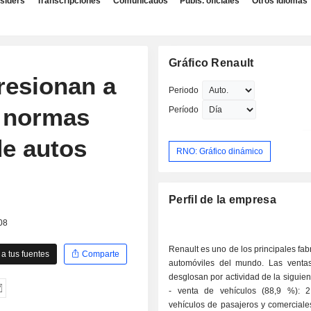
nsiders
Transcripciones
Comunicados
Publs. oficiales
Otros idiomas
Gráfico Renault
presionan a
Periodo
r normas
Período
de autos
RNO: Gráfico dinámico
Perfil de la empresa
08
Renault es uno de los principales fab
a tus fuentes
Comparte
automóviles del mundo. Las venta
desglosan por actividad de la siguie
- venta de vehículos (88,9 %): 
vehículos de pasajeros y comerciale