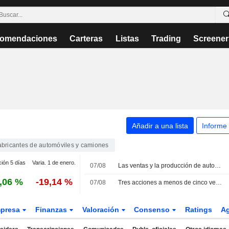
omendaciones
Carteras
Listas
Trading
Screener
Añadir a una lista
Informe
abricantes de automóviles y camiones
ción 5 días
Varia. 1 de enero.
07/08
Las ventas y la producción de automóviles en Brasil repuntan en julio
,06 %
-19,14 %
07/08
Tres acciones a menos de cinco veces los beneficios: ¿oportunidad o trampa?
presa
Finanzas
Valoración
Consenso
Ratings
A