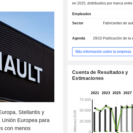
en 2025, distribuidos por marca entre
628 030), Dacia (697 408), Alpine
Empleados
Renault Korea Motors (399) y otros
servicios (10,2 %): servicios de fi
Sector
Fabricantes de au
para la venta de vehículos (compra,
leasing, etc.; RCI Banque), 
Agenda
29/10
Publicación de la evolución de la act
relacionados (mantenimiento, amplia
garantía, asistencia, etc.) y se
movilidad. A finales de 2025, el grupo contaba
Más información sobre la empresa
con 25 centros industriales en todo
Las ventas netas se dist
geográficamente de la siguient
Cuenta de Resultados y
Francia (28,5 %), Europa (50,6 %), A
Estimaciones
%), Eurasia (5 %), Asia-Pacífico (4,3 
Oriente Medio (3,4 %).
uropa, Stellantis y
la Unión Europea para
os con menos