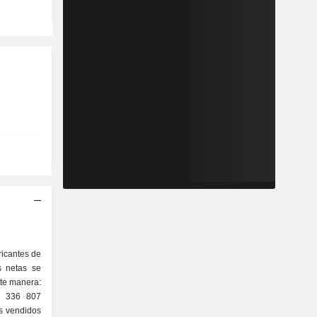
ricantes de
s netas se
nte manera:
2 336 807
s vendidos