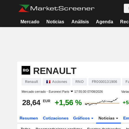
Mercado
Noticias
Análisis
Agenda
Rec
RENAULT
Renault
Acciones
RNO
FR0000131906
F
Mercado cerrado -
Euronext Paris
17:55:00 07/08/2026
Varia
28,64
+1,56 %
EUR
+5
Resumen
Cotizaciones
Gráficos
Noticias
Em