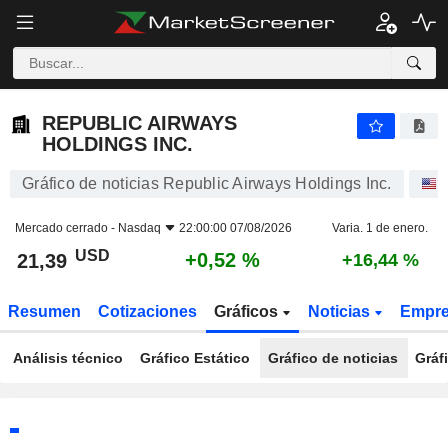
REPUBLIC AIRWAYS HOLDINGS INC.
21,39
$
+0,52 %
REPUBLIC AIRWAYS
HOLDINGS INC.
Gráfico de noticias Republic Airways Holdings Inc.
Mercado cerrado -
Nasdaq
22:00:00 07/08/2026
Varia. 1 de enero.
USD
+0,52 %
21,39
+16,44 %
Resumen
Cotizaciones
Gráficos
Noticias
Empr
Análisis técnico
Gráfico Estático
Gráfico de noticias
Gráf