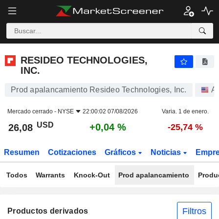
RESIDEO TECHNOLOGIES, INC.
26,08
$
+0,04 %
RESIDEO TECHNOLOGIES,
INC.
Prod apalancamiento Resideo Technologies, Inc.
A
Mercado cerrado -
NYSE
22:00:02 07/08/2026
Varia. 1 de enero.
USD
+0,04 %
26,08
-25,74 %
Resumen
Cotizaciones
Gráficos
Noticias
Empr
Todos
Warrants
Knock-Out
Prod apalancamiento
Produ
Filtros
Productos derivados