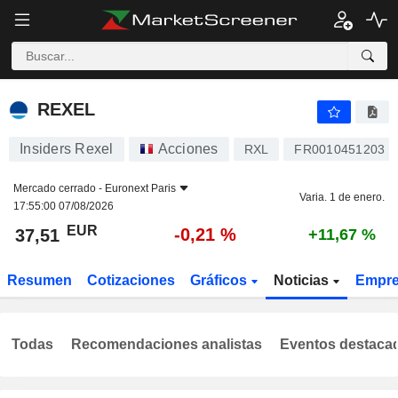
REXEL
37,51
€
-0,21 %
REXEL
Insiders Rexel
Acciones
RXL
FR0010451203
Mercado cerrado -
Euronext Paris
Varia. 1 de enero.
17:55:00 07/08/2026
EUR
-0,21 %
37,51
+11,67 %
Resumen
Cotizaciones
Gráficos
Noticias
Empr
Todas
Recomendaciones analistas
Eventos destaca