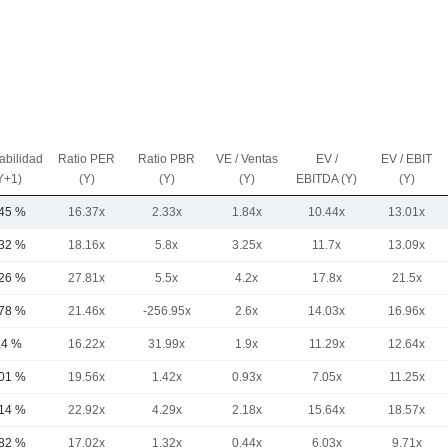
abilidad
Ratio PER
Ratio PBR
VE / Ventas
EV /
EV / EBIT
Y+1)
(Y)
(Y)
(Y)
EBITDA (Y)
(Y)
,45 %
16.37x
2.33x
1.84x
10.44x
13.01x
,32 %
18.16x
5.8x
3.25x
11.7x
13.09x
,26 %
27.81x
5.5x
4.2x
17.8x
21.5x
,78 %
21.46x
-256.95x
2.6x
14.03x
16.96x
,4 %
16.22x
31.99x
1.9x
11.29x
12.64x
,01 %
19.56x
1.42x
0.93x
7.05x
11.25x
,14 %
22.92x
4.29x
2.18x
15.64x
18.57x
,82 %
17.02x
1.32x
0.44x
6.03x
9.71x