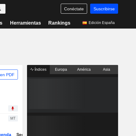
Conéctate
Suscribirse
s
Herramientas
Rankings
Edición España
Índices
Europa
América
Asia
 en PDF
MT
genda
Sector
Derivados
ETFs