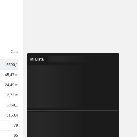
Capi.($)
Mi Lista
5590,18 M
45,47 mil M
24,49 mil M
12,72 mil M
3859,19 M
3153,47 M
797 M
657 M