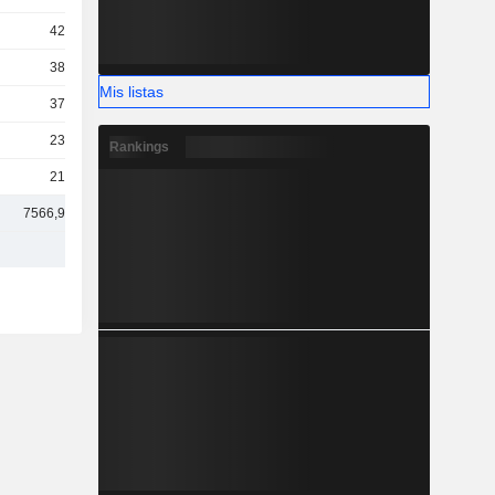
423 M
387 M
Mis listas
370 M
239 M
Rankings
218 M
7566,98 M