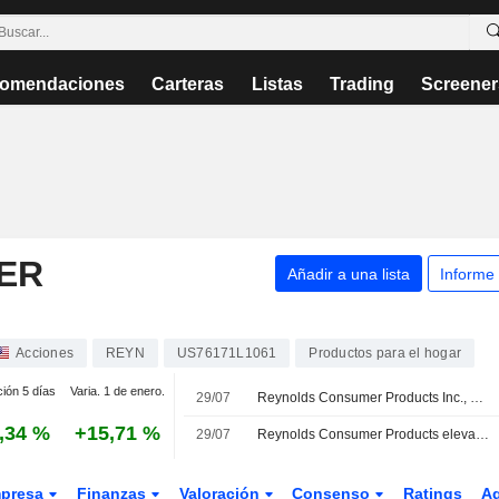
omendaciones
Carteras
Listas
Trading
Screener
ER
Añadir a una lista
Informe
Acciones
REYN
US76171L1061
Productos para el hogar
ción 5 días
Varia. 1 de enero.
29/07
Reynolds Consumer Products Inc., Q2 2026 Earnings Call, Jul 29, 2026
,34 %
+15,71 %
29/07
Reynolds Consumer Products eleva su beneficio ajustado y sus ingresos en el segundo trimestre; mantiene previsiones para 2026
presa
Finanzas
Valoración
Consenso
Ratings
A