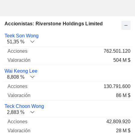
Accionistas: Riverstone Holdings Limited
Nombre
Acciones
%
Valoración
Teek Son Wong
51,35 %
762.501.120
504 M $
Wai Keong Lee
8,808 %
130.791.600
86 M $
Teck Choon Wong
2,883 %
42.809.920
28 M $