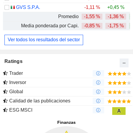
GVS S.P.A.
-1,11 %
+0,45 %
-
Promedio
-1,55 %
-1,36 %
+
Media ponderada por Capi.
-0,85 %
-1,75 %
+
Ver todos los resultados del sector
Ratings
Trader
Inversor
Global
Calidad de las publicaciones
ESG MSCI
A