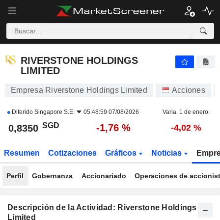
RIVERSTONE HOLDINGS LIMITED
0,8350
$
-1,76 %
RIVERSTONE HOLDINGS
LIMITED
Empresa Riverstone Holdings Limited
Acciones
Diferido
Singapore S.E.
05:48:59 07/08/2026
Varia. 1 de enero.
SGD
-1,76 %
0,8350
-4,02 %
Resumen
Cotizaciones
Gráficos
Noticias
Empr
Perfil
Gobernanza
Accionariado
Operaciones de accionis
Descripción de la Actividad: Riverstone Holdings
Limited