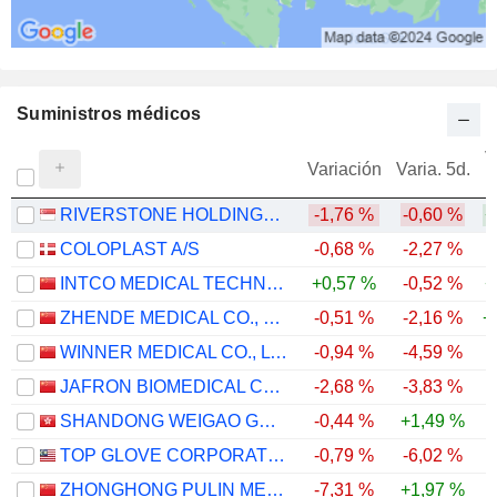
Suministros médicos
V
Variación
Varia. 5d.
RIVERSTONE HOLDINGS LIMITED
-1,76 %
-0,60 %
+
COLOPLAST A/S
-0,68 %
-2,27 %
-
INTCO MEDICAL TECHNOLOGY CO., LTD.
+0,57 %
-0,52 %
+
ZHENDE MEDICAL CO., LTD.
-0,51 %
-2,16 %
+
WINNER MEDICAL CO., LTD.
-0,94 %
-4,59 %
-
JAFRON BIOMEDICAL CO.,LTD.
-2,68 %
-3,83 %
-
SHANDONG WEIGAO GROUP MEDICAL POLYMER COMPANY LIMITED
-0,44 %
+1,49 %
-
TOP GLOVE CORPORATION BHD.
-0,79 %
-6,02 %
ZHONGHONG PULIN MEDICAL PRODUCTS CO., LTD.
-7,31 %
+1,97 %