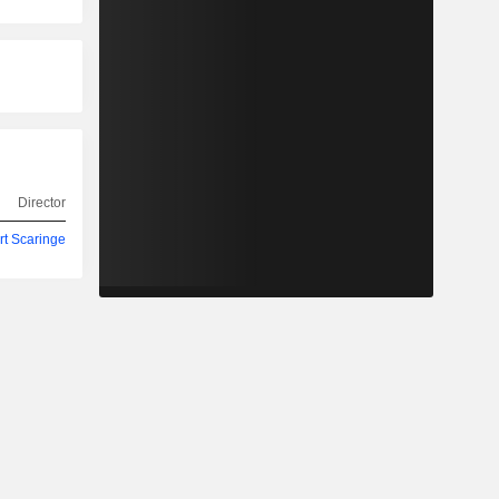
Director
t Scaringe