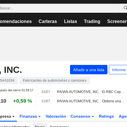
omendaciones
Carteras
Listas
Trading
Screener
 INC.
Añadir a una lista
Informe
54A1034
Fabricantes de automóviles y camiones
pués del cierre
01:59:17
31/07
RIVIAN AUTOMOTIVE, INC. : El RBC Capital Markets se mantiene neutral
,10
+0,59 %
31/07
RIVIAN AUTOMOTIVE, INC. : Obtiene una recomendación de compra de Deutsche Bank Securities
presa
Finanzas
Valoración
Consenso
Ratings
Age