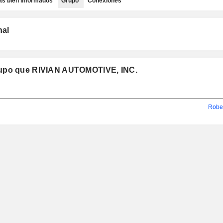
as bien informados
Grupo
Conexiones
nal
rupo que RIVIAN AUTOMOTIVE, INC.
Rober