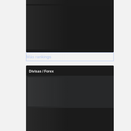
Más rankings
Divisas / Forex