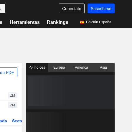
Conéctate
Suscribirse
s
Herramientas
Rankings
Edición España
Índices
Europa
América
Asia
 en PDF
ZM
ZM
nda
Sector
Derivados
ETFs