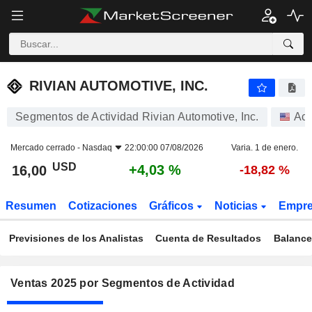
RIVIAN AUTOMOTIVE, INC.
16,00
$
+4,03 %
RIVIAN AUTOMOTIVE, INC.
Segmentos de Actividad Rivian Automotive, Inc.
Acc
Mercado cerrado -
Nasdaq
22:00:00 07/08/2026
Varia. 1 de enero.
USD
+4,03 %
16,00
-18,82 %
Resumen
Cotizaciones
Gráficos
Noticias
Empr
Previsiones de los Analistas
Cuenta de Resultados
Balance
Ventas 2025 por Segmentos de Actividad