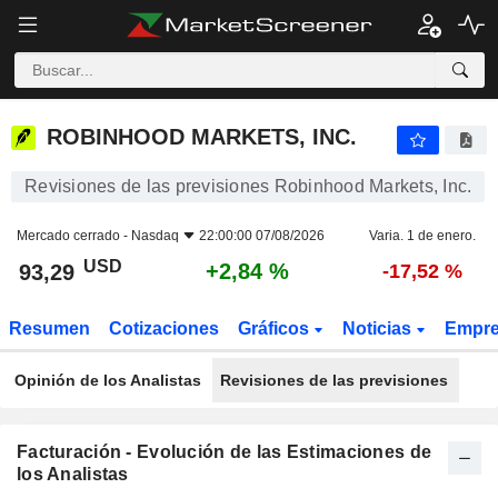
ROBINHOOD MARKETS, INC.
93,29
$
+2,84 %
ROBINHOOD MARKETS, INC.
Revisiones de las previsiones Robinhood Markets, Inc.
Mercado cerrado -
Nasdaq
22:00:00 07/08/2026
Varia. 1 de enero.
USD
+2,84 %
93,29
-17,52 %
Resumen
Cotizaciones
Gráficos
Noticias
Empr
Opinión de los Analistas
Revisiones de las previsiones
Facturación - Evolución de las Estimaciones de
los Analistas