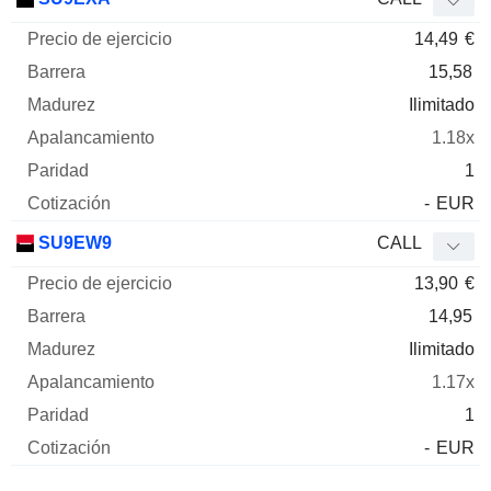
14,49
€
15,58
Ilimitado
1.18x
1
-
EUR
SU9EW9
CALL
13,90
€
14,95
Ilimitado
1.17x
1
-
EUR