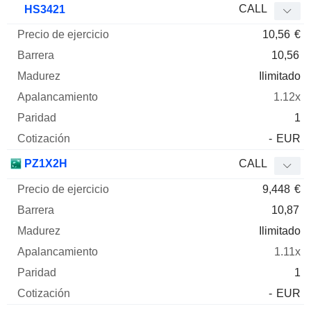
CALL
HS3421
10,56
€
10,56
Ilimitado
1.12x
1
-
EUR
PZ1X2H
CALL
9,448
€
10,87
Ilimitado
1.11x
1
-
EUR