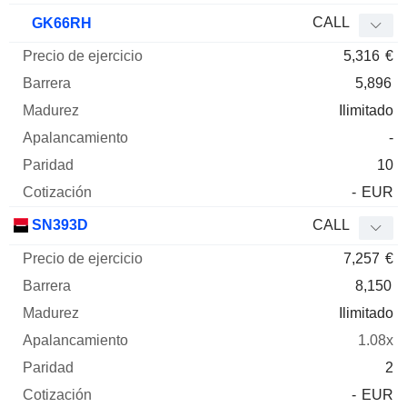
CALL
GK66RH
5,316
€
5,896
Ilimitado
-
10
-
EUR
SN393D
CALL
7,257
€
8,150
Ilimitado
1.08x
2
-
EUR