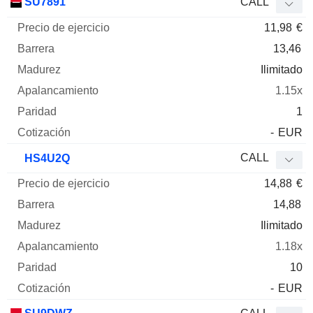
SU7891
CALL
11,98
€
13,46
Ilimitado
1.15x
1
-
EUR
CALL
HS4U2Q
14,88
€
14,88
Ilimitado
1.18x
10
-
EUR