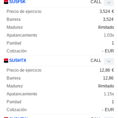
SU5F5K
CALL
3,524
€
3,524
Ilimitado
1.03x
1
-
EUR
SU5HTX
CALL
12,86
€
12,86
Ilimitado
1.15x
1
-
EUR