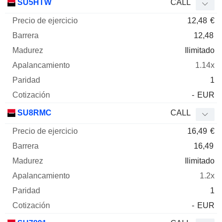
SU5HTW
CALL
12,48
€
12,48
Ilimitado
1.14x
1
-
EUR
SU8RMC
CALL
16,49
€
16,49
Ilimitado
1.2x
1
-
EUR