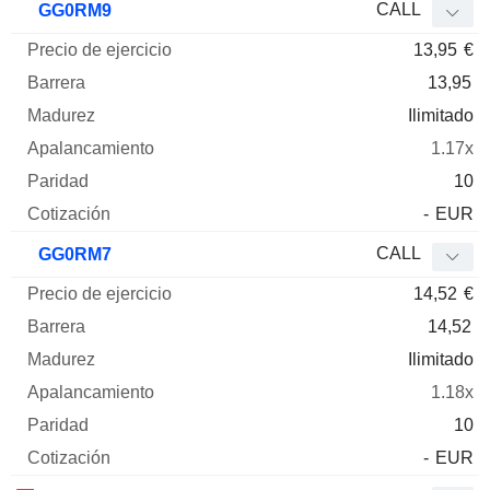
CALL
GG0RM9
13,95
€
13,95
Ilimitado
1.17x
10
-
EUR
CALL
GG0RM7
14,52
€
14,52
Ilimitado
1.18x
10
-
EUR