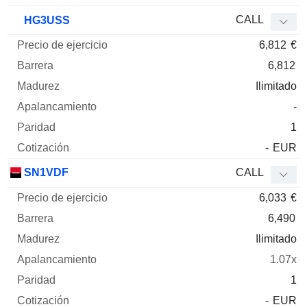
CALL
HG3USS
6,812
€
6,812
Ilimitado
-
1
-
EUR
SN1VDF
CALL
6,033
€
6,490
Ilimitado
1.07x
1
-
EUR