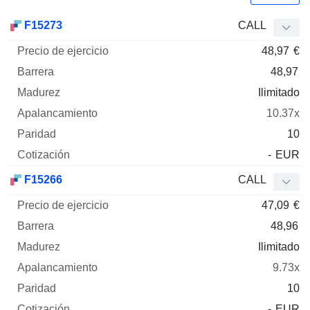
Precio
F15273
CALL
de
48,97
€
ejercicio
Barrera
Madurez
Elasticidad
Mnemo
Tipo
Pari
48,97
Ilimitado
10.37x
10
-
EUR
F15266
CALL
47,09
€
48,96
Ilimitado
9.73x
10
-
EUR