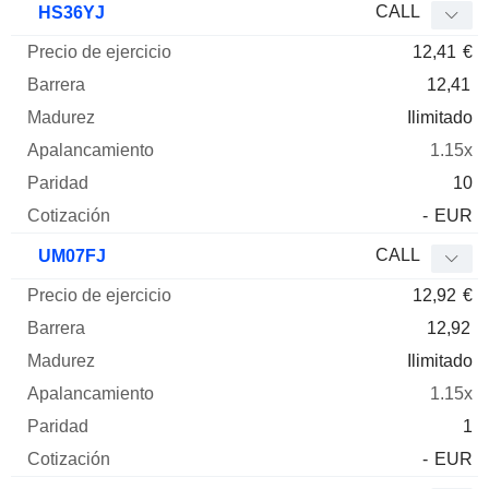
CALL
HS36YJ
12,41
€
12,41
Ilimitado
1.15x
10
-
EUR
CALL
UM07FJ
12,92
€
12,92
Ilimitado
1.15x
1
-
EUR