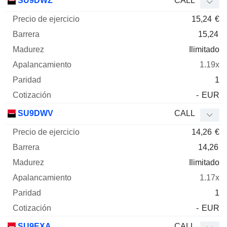
SU9DWZ
CALL
15,24
€
15,24
Ilimitado
1.19x
1
-
EUR
SU9DWV
CALL
14,26
€
14,26
Ilimitado
1.17x
1
-
EUR
SU9EXA
CALL