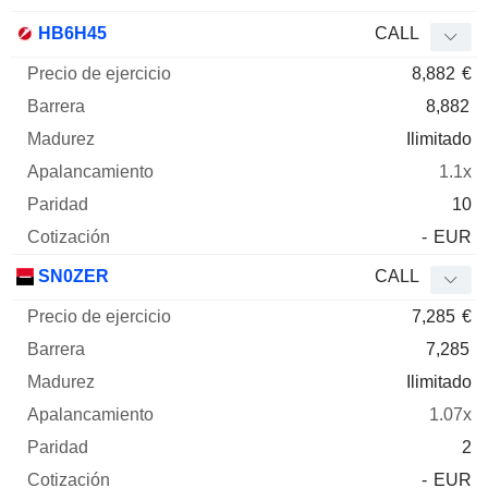
HB6H45
CALL
8,882
€
8,882
Ilimitado
1.1x
10
-
EUR
SN0ZER
CALL
7,285
€
7,285
Ilimitado
1.07x
2
-
EUR