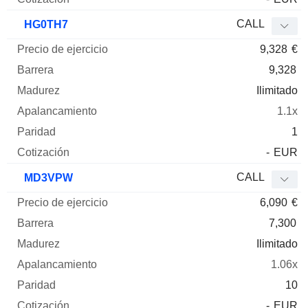
CALL
HG0TH7
9,328
€
9,328
Ilimitado
1.1x
1
-
EUR
CALL
MD3VPW
6,090
€
7,300
Ilimitado
1.06x
10
-
EUR