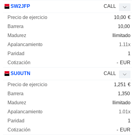
SW2JFP
CALL
10,00
€
10,00
Ilimitado
1.11x
1
-
EUR
SU0UTN
CALL
1,251
€
1,350
Ilimitado
1.01x
1
-
EUR