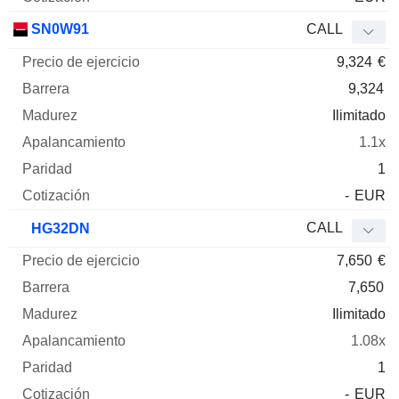
SN0W91
CALL
9,324
€
9,324
Ilimitado
1.1x
1
-
EUR
CALL
HG32DN
7,650
€
7,650
Ilimitado
1.08x
1
-
EUR