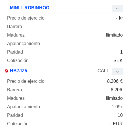
-
MINI L ROBINHOO
-
kr
-
Ilimitado
-
1
-
SEK
HB7JZ5
CALL
8,206
€
8,206
Ilimitado
1.09x
10
-
EUR