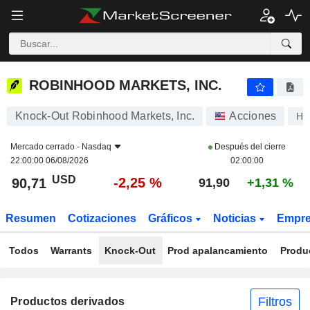
ROBINHOOD MARKETS, INC.
90,71
$
-2,25 %
ROBINHOOD MARKETS, INC.
Knock-Out Robinhood Markets, Inc.
Acciones
H
Mercado cerrado -
Nasdaq
Después del cierre
22:00:00 06/08/2026
02:00:00
USD
-2,25 %
90,71
91,90
+1,31 %
Resumen
Cotizaciones
Gráficos
Noticias
Empr
Todos
Warrants
Knock-Out
Prod apalancamiento
Produ
Filtros
Productos derivados