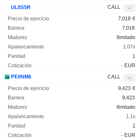
CALL
UL0S5R
7,018
€
7,018
Ilimitado
1.07x
1
-
EUR
PE0NM6
CALL
9,423
€
9,423
Ilimitado
1.1x
1
-
EUR