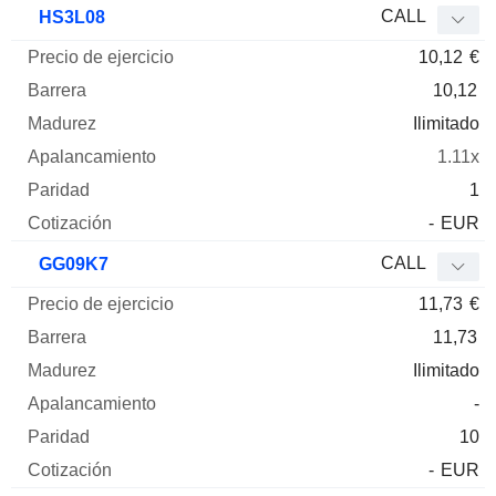
CALL
HS3L08
10,12
€
10,12
Ilimitado
1.11x
1
-
EUR
CALL
GG09K7
11,73
€
11,73
Ilimitado
-
10
-
EUR