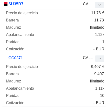
SU35B7
CALL
11,73
€
11,73
Ilimitado
1.13x
1
-
EUR
CALL
GG0371
9,407
€
9,407
Ilimitado
1.11x
10
-
EUR