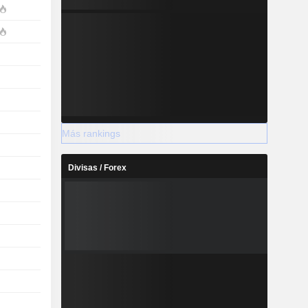
Más rankings
Divisas / Forex