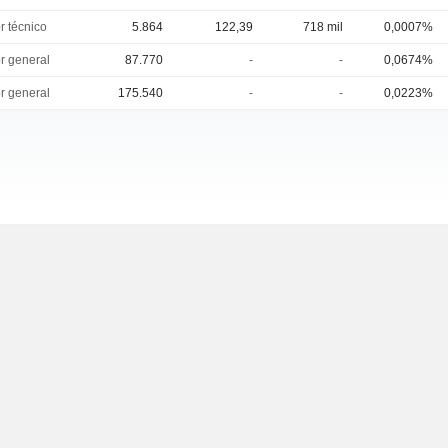
r técnico
5.864
122,39
718 mil
0,0007%
or general
87.770
-
-
0,0674%
or general
175.540
-
-
0,0223%