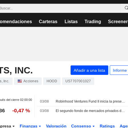
omendaciones
Carteras
Listas
Trading
Screener
, INC.
Añadir a una lista
Informe
, Inc.
Acciones
HOOD
US7707001027
és del cierre
02:00:00
03/08
Robinhood Ventures Fund II inicia la presentacion de su salida a Bolsa por 8 millones de acciones a un precio previsto de 25 USD
36
-0,47 %
03/08
El segundo fondo de mercados privados de Robinhood aspira a captar 200 millones USD en su salida a Bolsa en EE. UU.
presa
Finanzas
Valoración
Consenso
Ratings
Age