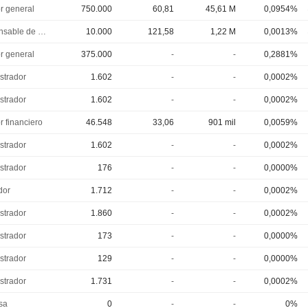
or general
750.000
60,81
45,61 M
0,0954%
Responsable de cumplimiento
10.000
121,58
1,22 M
0,0013%
or general
375.000
-
-
0,2881%
strador
1.602
-
-
0,0002%
strador
1.602
-
-
0,0002%
r financiero
46.548
33,06
901 mil
0,0059%
strador
1.602
-
-
0,0002%
strador
176
-
-
0,0000%
dor
1.712
-
-
0,0002%
strador
1.860
-
-
0,0002%
strador
173
-
-
0,0000%
strador
129
-
-
0,0000%
strador
1.731
-
-
0,0002%
sa
0
-
-
0%