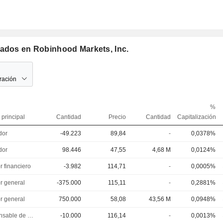
mados en Robinhood Markets, Inc.
ración
%
 principal
Cantidad
Precio
Cantidad
Capitalización
dor
-49.223
89,84
-
0,0378%
dor
98.446
47,55
4,68 M
0,0124%
r financiero
-3.982
114,71
-
0,0005%
or general
-375.000
115,11
-
0,2881%
or general
750.000
58,08
43,56 M
0,0948%
Responsable de cumplimiento
-10.000
116,14
-
0,0013%