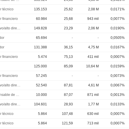
r técnico
135.153
25,62
2,08 M
0,0171%
r financiero
60.984
25,68
943 mil
0,0077%
Ejecutivo/alto directivo
149.828
23,29
2,06 M
0,0190%
dor
65.694
-
-
0,0505%
dor
131.388
36,15
4,75 M
0,0167%
r financiero
5.474
75,13
411 mil
0,0007%
125.000
85,09
10,64 M
0,0159%
r financiero
57.245
-
-
0,0073%
Ejecutivo/alto directivo
52.540
87,81
4,61 M
0,0067%
Responsable de cumplimiento
10.000
87,07
871 mil
0,0013%
Ejecutivo/alto directivo
104.601
28,93
1,77 M
0,0133%
r técnico
5.864
107,48
630 mil
0,0007%
r técnico
5.864
121,59
713 mil
0,0007%