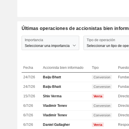
Últimas operaciones de accionistas bien infor
Importancia
Tipo de operación
Seleccionar una importancia
Seleccionar un tipo de ope
Fecha
Accionista bien informado
Tipo
Puesto
24/7/26
Baiju Bhatt
Funda
Conversion
24/7/26
Baiju Bhatt
Funda
Conversion
15/7/26
Shiv Verma
Directo
Venta
6/7/26
Vladimir Tenev
Direct
Conversion
6/7/26
Vladimir Tenev
Direct
Conversion
6/7/26
Daniel Gallagher
Venta