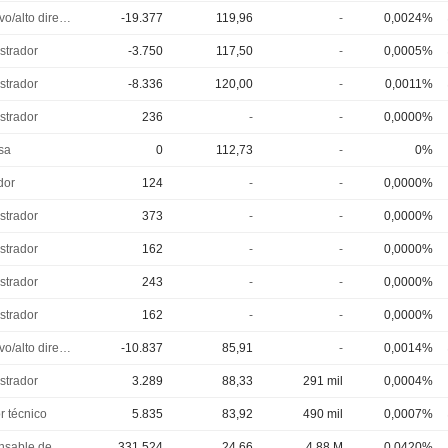
Ejecutivo/alto directivo
-19.377
119,96
-
0,0024%
strador
-3.750
117,50
-
0,0005%
strador
-8.336
120,00
-
0,0011%
strador
236
-
-
0,0000%
sa
0
112,73
-
0%
dor
124
-
-
0,0000%
strador
373
-
-
0,0000%
strador
162
-
-
0,0000%
strador
243
-
-
0,0000%
strador
162
-
-
0,0000%
Ejecutivo/alto directivo
-10.837
85,91
-
0,0014%
strador
3.289
88,33
291 mil
0,0004%
r técnico
5.835
83,92
490 mil
0,0007%
Responsable de cumplimiento
331.524
24,66
4,88 M
0,0420%