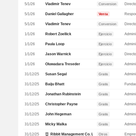
5/1/26
Vladimir Tenev
Direct
Conversion
5/1/26
Daniel Gallagher
Venta
5/1/26
Vladimir Tenev
Direct
Conversion
1/1/26
Robert Zoellick
Admini
Ejercicio
1/1/26
Paula Loop
Admini
Ejercicio
1/1/26
Jason Warnick
Directo
Ejercicio
1/1/26
Oluwadara Treseder
Admini
Ejercicio
31/12/25
Susan Segal
Admini
Gratis
31/12/25
Baiju Bhatt
Funda
Gratis
31/12/25
Jonathan Rubinstein
Admini
Gratis
31/12/25
Christopher Payne
Admini
Gratis
31/12/25
John Hegeman
Admini
Gratis
31/12/25
Micky Malka
Admini
Gratis
31/12/25
Ribbit Management Co. LLC
Empre
Otros