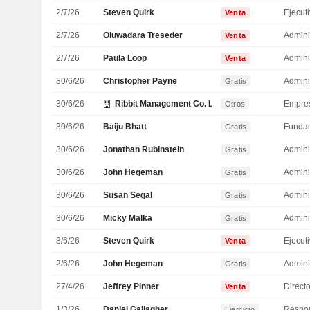
2/7/26
Steven Quirk
Venta
2/7/26
Oluwadara Treseder
Admini
Venta
2/7/26
Paula Loop
Admini
Venta
30/6/26
Christopher Payne
Admini
Gratis
30/6/26
Ribbit Management Co. LLC
Empre
Otros
30/6/26
Baiju Bhatt
Funda
Gratis
30/6/26
Jonathan Rubinstein
Admini
Gratis
30/6/26
John Hegeman
Admini
Gratis
30/6/26
Susan Segal
Admini
Gratis
30/6/26
Micky Malka
Admini
Gratis
3/6/26
Steven Quirk
Venta
2/6/26
John Hegeman
Admini
Gratis
27/4/26
Jeffrey Pinner
Directo
Venta
1/3/26
Daniel Gallagher
Ejercicio