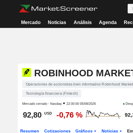
Mercado
Noticias
Análisis
Agenda
Rec
ROBINHOOD MARKETS
Operaciones de accionistas bien informados Robinhood Markets
Tecnología financiera (Fintech)
Mercado cerrado -
Nasdaq
22:00:00 05/08/2026
Despu
92,80
-0,76 %
USD
92,
Resumen
Cotizaciones
Gráficos
Noticias
Em