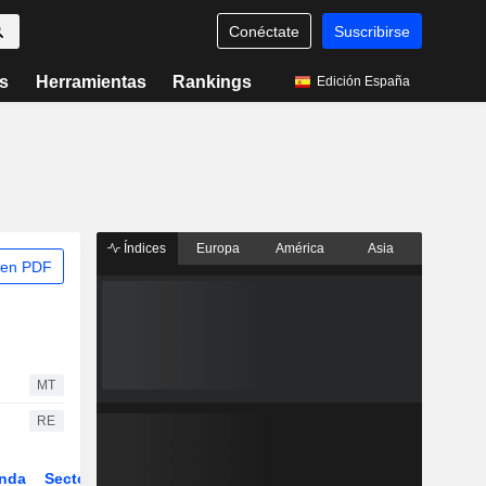
Conéctate
Suscribirse
s
Herramientas
Rankings
Edición España
Índices
Europa
América
Asia
 en PDF
MT
RE
nda
Sector
Derivados
ETFs