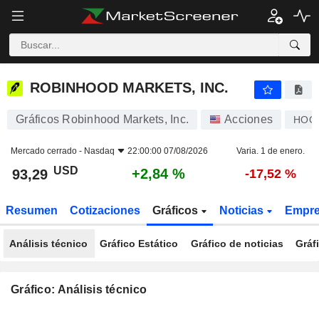
ROBINHOOD MARKETS, INC.
93,29
$
+2,84 %
ROBINHOOD MARKETS, INC.
Gráficos Robinhood Markets, Inc.
Acciones
HOO
Mercado cerrado -
Nasdaq
22:00:00 07/08/2026
Varia. 1 de enero.
USD
+2,84 %
93,29
-17,52 %
Resumen
Cotizaciones
Gráficos
Noticias
Empr
Análisis técnico
Gráfico Estático
Gráfico de noticias
Gráf
Gráfico: Análisis técnico