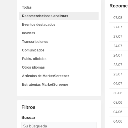
Recomen
Todas
Recomendaciones analistas
07/08
Eventos destacados
27/07
Insiders
27/07
Transcripciones
24/07
Comunicados
24/07
Publs. oficiales
23/07
Otros idiomas
23/07
Artículos de MarketScreener
06/07
Estrategias MarketScreener
30/06
08/06
Filtros
04/06
Buscar
04/06