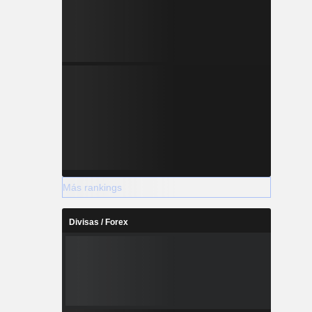
Más rankings
Divisas / Forex