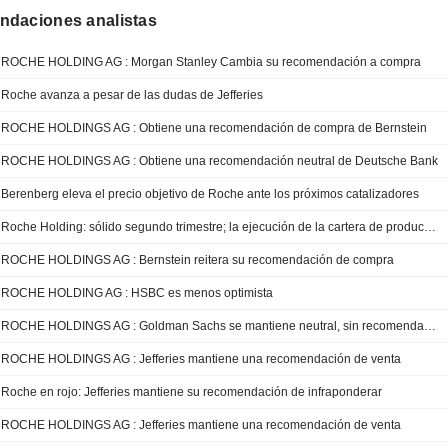
daciones analistas
ROCHE HOLDING AG : Morgan Stanley Cambia su recomendación a compra
Roche avanza a pesar de las dudas de Jefferies
ROCHE HOLDINGS AG : Obtiene una recomendación de compra de Bernstein
ROCHE HOLDINGS AG : Obtiene una recomendación neutral de Deutsche Bank
Berenberg eleva el precio objetivo de Roche ante los próximos catalizadores
Roche Holding: sólido segundo trimestre; la ejecución de la cartera de productos en fase avanzada, clave para una revalorización sostenida
ROCHE HOLDINGS AG : Bernstein reitera su recomendación de compra
ROCHE HOLDING AG : HSBC es menos optimista
ROCHE HOLDINGS AG : Goldman Sachs se mantiene neutral, sin recomendación.
ROCHE HOLDINGS AG : Jefferies mantiene una recomendación de venta
Roche en rojo: Jefferies mantiene su recomendación de infraponderar
ROCHE HOLDINGS AG : Jefferies mantiene una recomendación de venta