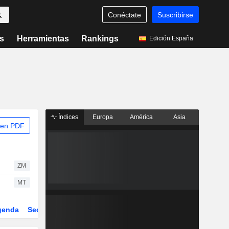
Conéctate
Suscribirse
s
Herramientas
Rankings
Edición España
Índices
Europa
América
Asia
 en PDF
ZM
MT
genda
Sector
Derivados