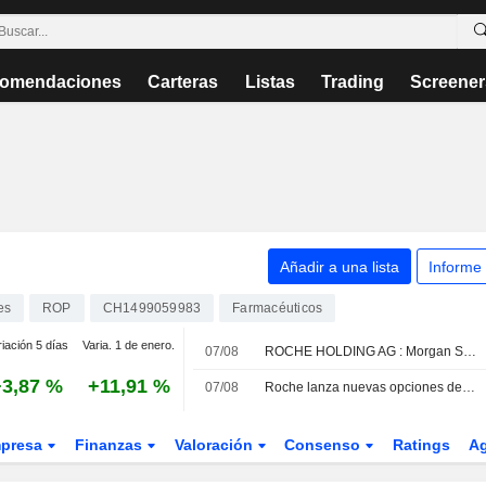
omendaciones
Carteras
Listas
Trading
Screener
Añadir a una lista
Informe
es
ROP
CH1499059983
Farmacéuticos
iación 5 días
Varia. 1 de enero.
07/08
ROCHE HOLDING AG : Morgan Stanley Cambia su recomendación a compra
+3,87 %
+11,91 %
07/08
Roche lanza nuevas opciones de diagnóstico para la Cyclospora ante el brote en Estados Unidos
presa
Finanzas
Valoración
Consenso
Ratings
A