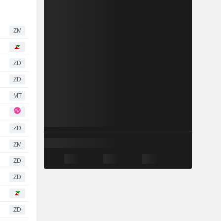
ZM
ZD
ZD
MT
ZD
ZM
ZD
ZD
ZD