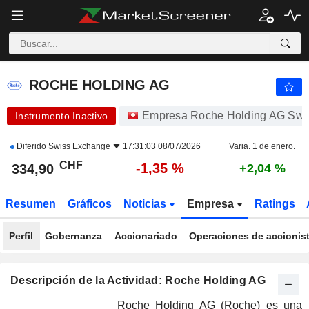
ROCHE HOLDING AG
334,90
CHF
-1,35 %
ROCHE HOLDING AG
Empresa Roche Holding AG Swi
Instrumento Inactivo
Diferido
Swiss Exchange
17:31:03 08/07/2026
Varia. 1 de enero.
CHF
-1,35 %
334,90
+2,04 %
Resumen
Gráficos
Noticias
Empresa
Ratings
Perfil
Gobernanza
Accionariado
Operaciones de accionis
Descripción de la Actividad: Roche Holding AG
Roche Holding AG (Roche) es una