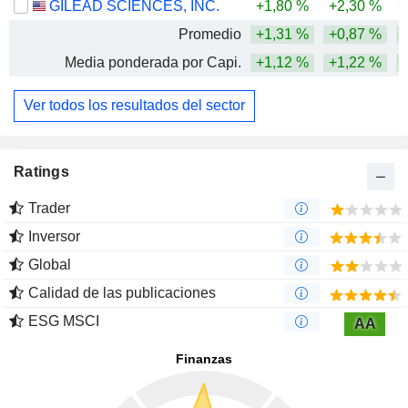
GILEAD SCIENCES, INC.
+1,80 %
+2,30 %
+
Promedio
+1,31 %
+0,87 %
+
Media ponderada por Capi.
+1,12 %
+1,22 %
+
Ver todos los resultados del sector
Ratings
Trader
Inversor
Global
Calidad de las publicaciones
ESG MSCI
AA