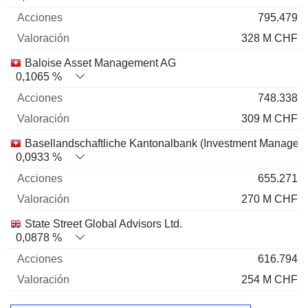
795.479
328 M CHF
Baloise Asset Management AG
0,1065 %
748.338
309 M CHF
Basellandschaftliche Kantonalbank (Investment Managem
0,0933 %
655.271
270 M CHF
State Street Global Advisors Ltd.
0,0878 %
616.794
254 M CHF