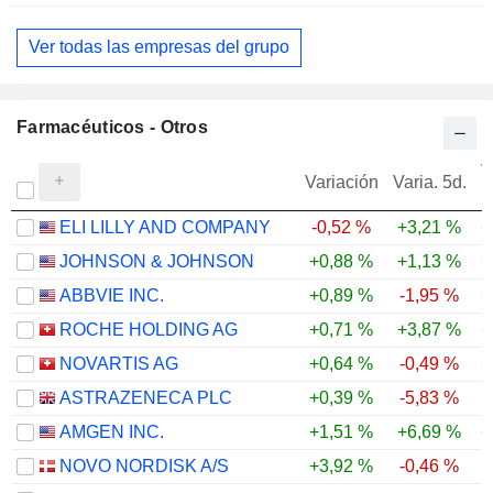
Ver todas las empresas del grupo
Farmacéuticos - Otros
V
Variación
Varia. 5d.
ELI LILLY AND COMPANY
-0,52 %
+3,21 %
+
JOHNSON & JOHNSON
+0,88 %
+1,13 %
+
ABBVIE INC.
+0,89 %
-1,95 %
+
ROCHE HOLDING AG
+0,71 %
+3,87 %
+
NOVARTIS AG
+0,64 %
-0,49 %
+
ASTRAZENECA PLC
+0,39 %
-5,83 %
AMGEN INC.
+1,51 %
+6,69 %
+
NOVO NORDISK A/S
+3,92 %
-0,46 %