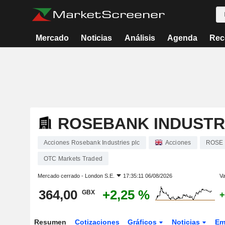
Mercado
Noticias
Análisis
Agenda
Rec
ROSEBANK INDUSTR
Acciones Rosebank Industries plc
Acciones
ROSE
OTC Markets Traded
Mercado cerrado -
London S.E.
17:35:11 06/08/2026
Va
364,00
+2,25 %
GBX
+
Resumen
Cotizaciones
Gráficos
Noticias
Em