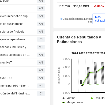
to bajo
AN
metálicos de precisión a medida.
31/07/26
336,00 GBX
-0,88 %
AN
Las acciones de Rosebank Industries se disparan tras prever un beneficio superior al del consenso
AN
Más
Cotización diferida London
cotizac
S.E.
o de sus ingresos
AN
ferta de Prologis
AN
Cuenta de Resultados y
Rosebank Industries plc nombra a Rachel Addison consejera independiente no ejecutiva con efecto a partir del 9 de julio de 2026
CI
Estimaciones
Berenberg reitera su recomendación de compra sobre Rosebank Industries y ve en la reciente caída una "oportunidad de entrada"
MT
La cúpula de Rosebank invierte 450.000 GBP en acciones tras su entrada en el FTSE 250
AN
ón en HgT
AN
AN
nueva CEO
AN
Rosebank Industries cierra la adquisición de MW Components por 950 millones de dólares
MT
Rosebank Industries plc (AIM:ROSE) completa la adquisición de MW Industries, Inc. a American Securities LLC.
CI