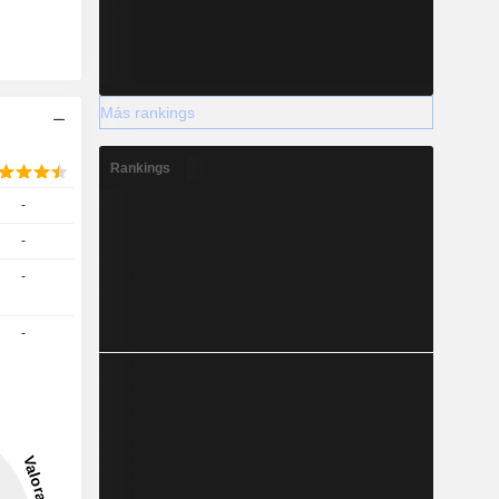
Más rankings
Rankings
-
-
-
-