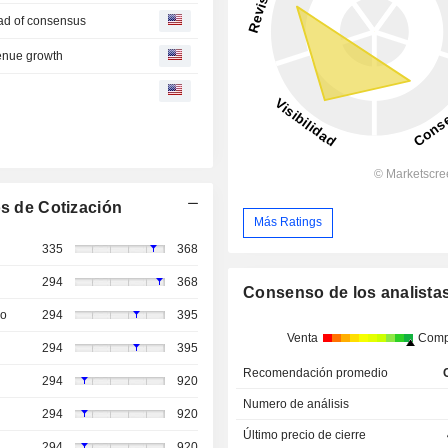
ead of consensus
enue growth
s de Cotización
Más Ratings
335
368
294
368
Consenso de los analista
so
294
395
Venta
Comp
294
395
Recomendación promedio
294
920
Numero de análisis
294
920
Último precio de cierre
294
920