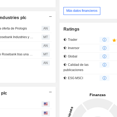
Más datos financieros
ndustries plc
ferta de Prologis
AN
Ratings
Berenberg reitera su recomendación de compra sobre Rosebank Industries y ve en la reciente caída una "oportunidad de entrada"
MT
Trader
AN
Inversor
Berenberg mantiene la calificación y el precio objetivo de Rosebank tras una actualización de negocio 'tranquilizadora'
MT
Global
AN
Calidad de las
publicaciones
ESG MSCI
 plc