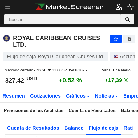
ROYAL CARIBBEAN CRUISES LTD.
327,42
$
+0,52 %
ROYAL CARIBBEAN CRUISES
LTD.
Flujo de caja Royal Caribbean Cruises Ltd.
Accione
Mercado cerrado -
NYSE
22:00:02 05/08/2026
Varia. 1 de enero.
USD
+0,52 %
327,42
+17,39 %
Resumen
Cotizaciones
Gráficos
Noticias
Empr
Previsiones de los Analistas
Cuenta de Resultados
Balance
Cuenta de Resultados
Balance
Flujo de caja
Ratios