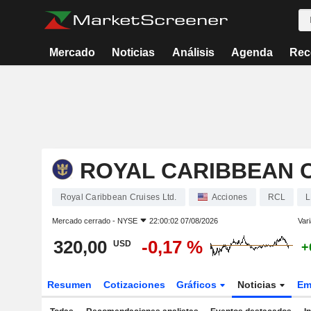
Mercado
Noticias
Análisis
Agenda
Rec
ROYAL CARIBBEAN C
Royal Caribbean Cruises Ltd.
Acciones
RCL
L
Mercado cerrado -
NYSE
22:00:02 07/08/2026
Vari
320,00
-0,17 %
USD
+
Resumen
Cotizaciones
Gráficos
Noticias
Em