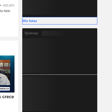
Mis listas
Rankings
s crece