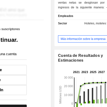
ventas netas se desglosan por 
ingresos de la siguiente manera: - venta de
billetes (69,8 %): Estados Unidos re
Empleados
75 % de las ventas netas; - ventas de servicios a
bordo de los barcos (30,2 %): prin
Sector
Hoteles, moteles 
servicios prestados a través de conc
s suscriptores
finales de 2025, el grupo contaba co
de 69 barcos con una capacidad to
tinuar.
Más información sobre la empresa
720 camas.
una cuenta
Cuenta de Resultados y
Estimaciones
e
e
In