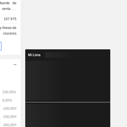
fuente de
presenta el
107.975
cipalmente
y líneas de
esiones. A
cruceros
n una flota
tal de 179
Mi Lista