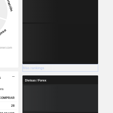
Más rankings
s
Divisas / Forex
ra
COMPRAR
28