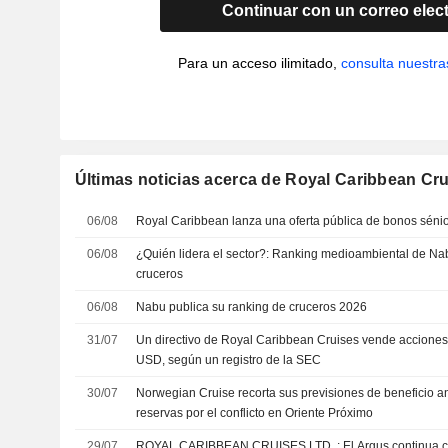
Continuar con un correo elec
Para un acceso ilimitado,
consulta nuestra
Últimas noticias acerca de Royal Caribbean Cru
06/08
Royal Caribbean lanza una oferta pública de bonos séni
06/08
¿Quién lidera el sector?: Ranking medioambiental de Na
cruceros
06/08
Nabu publica su ranking de cruceros 2026
31/07
Un directivo de Royal Caribbean Cruises vende acciones
USD, según un registro de la SEC
30/07
Norwegian Cruise recorta sus previsiones de beneficio an
reservas por el conflicto en Oriente Próximo
29/07
ROYAL CARIBBEAN CRUISES LTD. : El Argus continua con un recomendación de