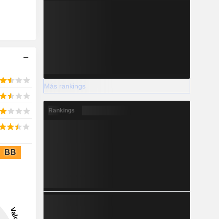
Más rankings
Rankings
BB