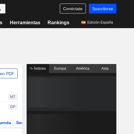
Conéctate
Suscribirse
s
Herramientas
Rankings
Edición España
Índices
Europa
América
Asia
 en PDF
MT
DP
genda
Sector
Derivados
ETFs