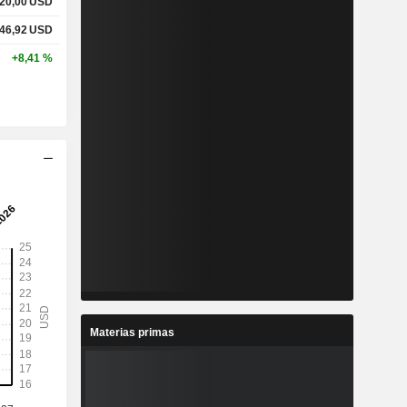
20,00
USD
46,92
USD
+8,41 %
Materias primas