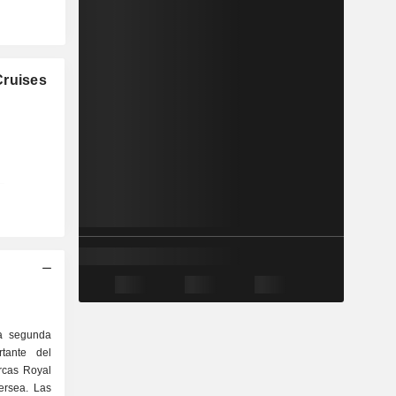
Cruises
la segunda
tante del
rcas Royal
ersea. Las