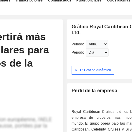
nsiders
Transcripciones
Comunicados
Publs. oficiales
Otros idiomas
Gráfico Royal Caribbean 
Ltd.
ertirá más
Periodo
lares para
Período
s de la
RCL: Gráfico dinámico
Perfil de la empresa
Royal Caribbean Cruises Ltd. es 
empresa de cruceros más impor
mundo. El grupo opera bajo las ma
Caribbean, Celebrity Cruises y Silv