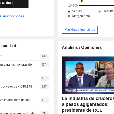
trónico
s suscripciones
Más datos financieros
ises Ltd.
Análisis / Opiniones
or
MT
bu para las navieras de
DP
DP
 por valor de 4.048.148
MT
La industria de crucero
te la debilidad de las
RE
a pasos agigantados:
presidente de RCL
ZM