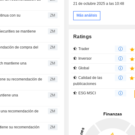
21 de octubre 2025 a las 10:48
ZM
Más análisis
ZM
Ratings
ZM
Trader
Inversor
ZM
Global
Calidad de las
ZM
publicaciones
ESG MSCI
ZM
ZM
ZM