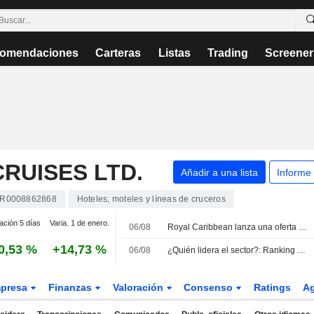
omendaciones
Carteras
Listas
Trading
Screener
RUISES LTD.
Añadir a una lista
Informe
R0008862868
Hoteles, moteles y líneas de cruceros
ación 5 días
Varia. 1 de enero.
06/08
Royal Caribbean lanza una oferta pública de bonos sénior
0,53 %
+14,73 %
06/08
¿Quién lidera el sector?: Ranking medioambiental de Nabu para las navieras de cruceros
presa
Finanzas
Valoración
Consenso
Ratings
A