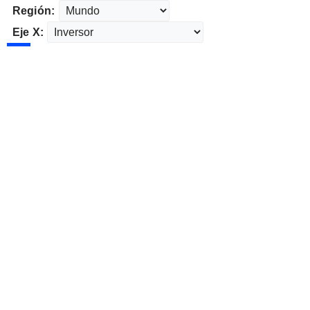
Región:
Eje X: