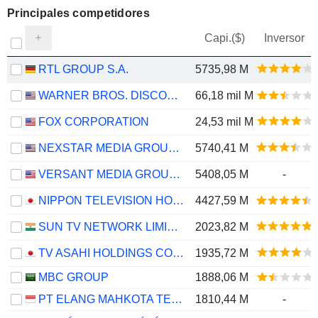
Principales competidores
Capi.($)
Inversor
RTL GROUP S.A.
5735,98 M
WARNER BROS. DISCOVERY, INC.
66,18 mil M
FOX CORPORATION
24,53 mil M
NEXSTAR MEDIA GROUP, INC.
5740,41 M
VERSANT MEDIA GROUP, INC.
5408,05 M
-
NIPPON TELEVISION HOLDINGS, INC.
4427,59 M
SUN TV NETWORK LIMITED
2023,82 M
TV ASAHI HOLDINGS CORPORATION
1935,72 M
MBC GROUP
1888,06 M
PT ELANG MAHKOTA TEKNOLOGI TBK
1810,44 M
-