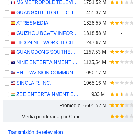
M6 MÉTROPOLE TÉLÉVISION
1751,52 M
GUANGXI BEITOU TECHNOLOGY COMPANY LIMITED
1455,37 M
-
ATRESMEDIA
1328,55 M
GUIZHOU BC&TV INFORMATION NETWORK CO.,LTD
1318,58 M
-
HICON NETWORK TECHNOLOGY (SHANDONG) CO.,LTD.
1247,67 M
-
GUANGDONG SOUTHERN NEW MEDIA CO.,LTD.
1157,53 M
NINE ENTERTAINMENT CO. HOLDINGS LIMITED
1125,54 M
ENTRAVISION COMMUNICATIONS CORPORATION
1050,17 M
-
SINCLAIR, INC.
1065,16 M
ZEE ENTERTAINMENT ENTERPRISES LIMITED
933 M
Promedio
6605,52 M
Media ponderada por Capi.
Transmisión de televisión