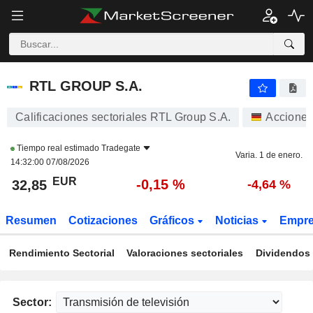
RTL GROUP S.A.
32,85
€
-0,15 %
RTL GROUP S.A.
Calificaciones sectoriales RTL Group S.A.
Accione
Tiempo real estimado
Tradegate
Varia. 1 de enero.
14:32:00 07/08/2026
EUR
-0,15 %
32,85
-4,64 %
Resumen
Cotizaciones
Gráficos
Noticias
Empr
Rendimiento Sectorial
Valoraciones sectoriales
Dividendos 
Sector: