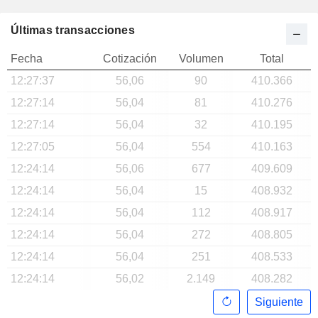
Últimas transacciones
Fecha
Cotización
Volumen
Total
12:27:37
56,06
90
410.366
12:27:14
56,04
81
410.276
12:27:14
56,04
32
410.195
12:27:05
56,04
554
410.163
12:24:14
56,06
677
409.609
12:24:14
56,04
15
408.932
12:24:14
56,04
112
408.917
12:24:14
56,04
272
408.805
12:24:14
56,04
251
408.533
12:24:14
56,02
2.149
408.282
Siguiente