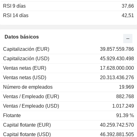
RSI 9 días
2002
-42,29 %
37,66
RSI 14 días
2001
-11,19 %
42,51
2000
+22,88 %
1999
-16,62 %
Datos básicos
1998
-4,31 %
Capitalización (EUR)
39.857.559.786
1997
+44,20 %
Capitalización (USD)
45.929.430.498
1996
+19,19 %
Ventas netas (EUR)
17.628.000.000
1995
+24,09 %
Ventas netas (USD)
20.313.436.276
1994
-17,27 %
Número de empleados
19.969
1993
+33,96 %
Ventas / Empleado (EUR)
882.768
1992
+6,90 %
Ventas / Empleado (USD)
1.017.249
Flotante
91.39 %
Capital flotante (EUR)
40.259.742.570
Capital flotante (USD)
46.392.881.505