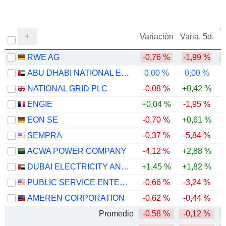
V
Variación
Varia. 5d.
RWE AG
-0,76 %
-1,99 %
+
ABU DHABI NATIONAL ENERGY COMPANY
0,00 %
0,00 %
-
NATIONAL GRID PLC
-0,08 %
+0,42 %
+
ENGIE
+0,04 %
-1,95 %
+
EON SE
-0,70 %
+0,61 %
+
SEMPRA
-0,37 %
-5,84 %
ACWA POWER COMPANY
-4,12 %
+2,88 %
-
DUBAI ELECTRICITY AND WATER AUTHORITY
+1,45 %
+1,82 %
PUBLIC SERVICE ENTERPRISE GROUP, INC.
-0,66 %
-3,24 %
-
AMEREN CORPORATION
-0,62 %
-0,44 %
Promedio
-0,58 %
-0,12 %