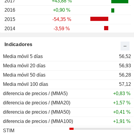
2017
+43,88 %
2016
+0,90 %
2015
-54,35 %
2014
-3,59 %
2013
-14,84 %
Indicadores
2012
+15,06 %
Media móvil 5 días
2011
-45,58 %
56,52
Media móvil 20 días
2010
-26,59 %
56,93
Media móvil 50 días
2009
+6,69 %
56,28
Media móvil 100 días
2008
-33,65 %
57,12
diferencia de precios / (MMA5)
2007
+14,97 %
+0,83 %
diferencia de precios / (MMA20)
2006
+33,49 %
+1,57 %
diferencia de precios / (MMA50)
2005
+53,69 %
+0,41 %
diferencia de precios / (MMA100)
2004
+28,80 %
+1,91 %
STIM
2003
+28,98 %