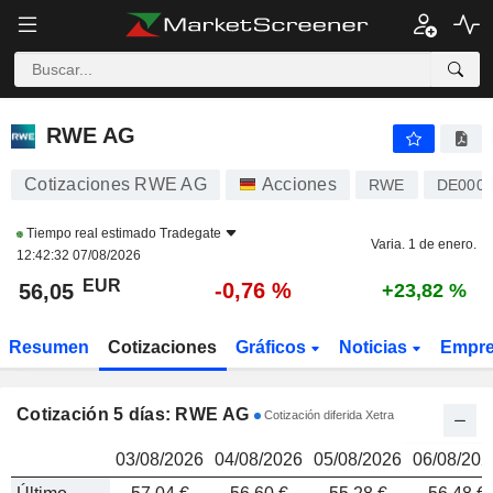
RWE AG
56,05
€
RWE AG
Cotizaciones RWE AG
Acciones
RWE
DE0007
Tiempo real estimado
Tradegate
Varia. 1 de enero.
12:42:32 07/08/2026
EUR
-0,76 %
56,05
+23,82 %
Resumen
Cotizaciones
Gráficos
Noticias
Empr
Cotización 5 días: RWE AG
Cotización diferida Xetra
03/08/2026
04/08/2026
05/08/2026
06/08/202