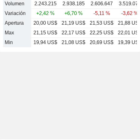
Volumen
2.243.215
2.938.185
2.606.647
3.519.07
Variación
+2,42 %
+6,70 %
-5,11 %
-3,62 %
Apertura
20,00 US$
21,19 US$
21,53 US$
21,88 US
Max
21,15 US$
22,17 US$
22,25 US$
22,01 US
Min
19,94 US$
21,08 US$
20,69 US$
19,39 US