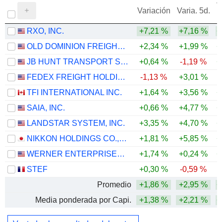
V
Variación
Varia. 5d.
RXO, INC.
+7,21 %
+7,16 %
+
OLD DOMINION FREIGHT LINE, INC.
+2,34 %
+1,99 %
+
JB HUNT TRANSPORT SERVICES
+0,64 %
-1,19 %
+
FEDEX FREIGHT HOLDING COMPANY, INC.
-1,13 %
+3,01 %
TFI INTERNATIONAL INC.
+1,64 %
+3,56 %
+
SAIA, INC.
+0,66 %
+4,77 %
+
LANDSTAR SYSTEM, INC.
+3,35 %
+4,70 %
+
NIKKON HOLDINGS CO.,LTD.
+1,81 %
+5,85 %
+
WERNER ENTERPRISES, INC.
+1,74 %
+0,24 %
+
STEF
+0,30 %
-0,59 %
Promedio
+1,86 %
+2,95 %
+
Media ponderada por Capi.
+1,38 %
+2,21 %
+