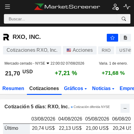
RXO, INC.
21,70
$
RXO, INC.
Cotizaciones RXO, Inc.
Acciones
RXO
US749
Mercado cerrado -
NYSE
22:00:02 07/08/2026
Varia. 1 de enero.
USD
+7,21 %
21,70
+71,68 %
Resumen
Cotizaciones
Gráficos
Noticias
Empr
Cotización 5 días: RXO, Inc.
Cotización diferida NYSE
03/08/2026
04/08/2026
05/08/2026
06/08/202
Último
20,74 US$
22,13 US$
21,00 US$
20,24 US