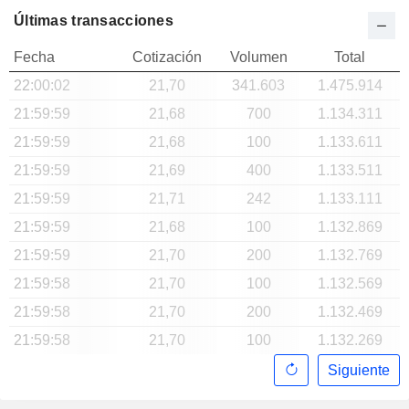
Últimas transacciones
Fecha
Cotización
Volumen
Total
22:00:02
21,70
341.603
1.475.914
21:59:59
21,68
700
1.134.311
21:59:59
21,68
100
1.133.611
21:59:59
21,69
400
1.133.511
21:59:59
21,71
242
1.133.111
21:59:59
21,68
100
1.132.869
21:59:59
21,70
200
1.132.769
21:59:58
21,70
100
1.132.569
21:59:58
21,70
200
1.132.469
21:59:58
21,70
100
1.132.269
Siguiente