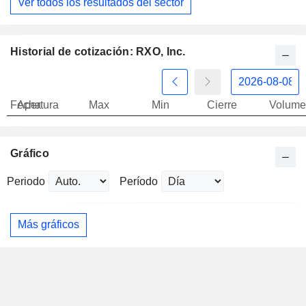
Ver todos los resultados del sector
Historial de cotización: RXO, Inc.
Fecha
Apertura
Max
Min
Cierre
Volume
Gráfico
Periodo
Período
Más gráficos