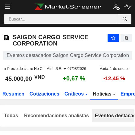
SAIGON CARGO SERVICE CORPORATION
45.000,00
₫
+0,67 %
SAIGON CARGO SERVICE
CORPORATION
Eventos destacados Saigon Cargo Service Corporation
Precio de cierre
Ho Chi Minh S.E.
07/08/2026
Varia. 1 de enero.
VND
+0,67 %
45.000,00
-12,45 %
Resumen
Cotizaciones
Gráficos
Noticias
Empr
Todas
Recomendaciones analistas
Eventos destaca