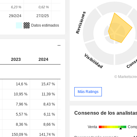
6,23 %
0,62 %
-6,92 %
-21,12 %
6,99 %
29/2/24
27/2/25
11/3/26
-
-
Datos estimados
2023
2024
2025
2026
2027
14,6 %
15,47 %
15,5 %
15,39 %
15,74 
Más Ratings
10,95 %
11,39 %
11,39 %
11,04 %
11,42 
7,96 %
8,43 %
8,5 %
8,64 %
9,24 
Consenso de los analista
5,57 %
6,11 %
6,2 %
6,28 %
6,79 
8,36 %
8,66 %
8,07 %
6,3 %
6,6 
Venta
Comp
150,09 %
141,74 %
130,14 %
100,44 %
97,22 