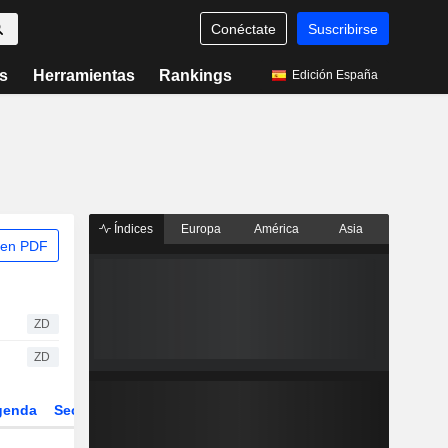
Conéctate
Suscribirse
s
Herramientas
Rankings
Edición España
Índices
Europa
América
Asia
 en PDF
ZD
ZD
genda
Sector
Derivados
ETFs