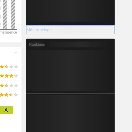
Más rankings
2028
Rankings
7.132
-17 %
-
2028
A
2.247
4,02 %
3.443