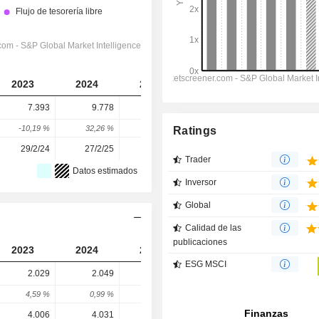
2023
2024
2025
2026
2027
7.393
9.778
10.356
9.394
8.593
-10,19 %
32,26 %
5,91 %
-9,29 %
-8,53 %
Ratings
29/2/24
27/2/25
11/3/26
-
-
Trader
Datos estimados
Inversor
Global
Calidad de las
publicaciones
2023
2024
2025
2026
2027
ESG MSCI
2.029
2.049
2.049
2.089
2.160
4,59 %
0,99 %
0 %
1,95 %
3,39 %
4.006
4.031
3.752
2.959
3.166