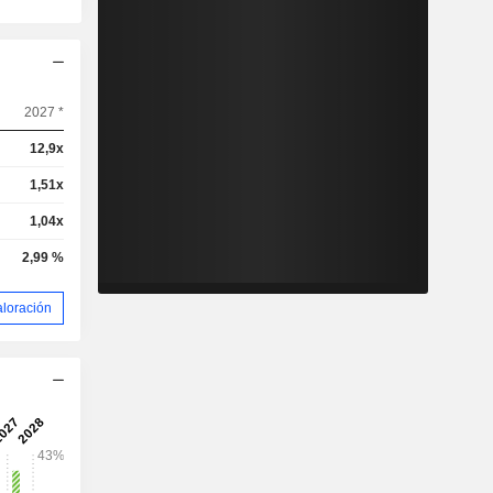
2027 *
12,9x
1,51x
1,04x
2,99 %
aloración