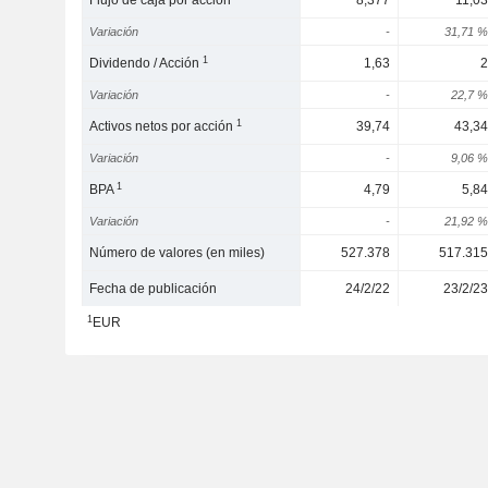
Flujo de caja por acción
8,377
11,03
Variación
-
31,71 %
1
Dividendo / Acción
1,63
2
Variación
-
22,7 %
1
Activos netos por acción
39,74
43,34
Variación
-
9,06 %
1
BPA
4,79
5,84
Variación
-
21,92 %
Número de valores (en miles)
527.378
517.315
Fecha de publicación
24/2/22
23/2/23
1
EUR