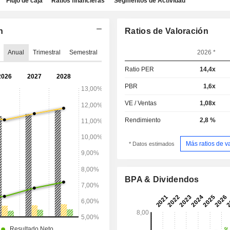
Flujo de caja
Ratios financieras
Segmentos de Actividad
n
Ratios de Valoración
Anual
Trimestral
Semestral
2026 *
Ratio PER
14,4x
PBR
1,6x
VE / Ventas
1,08x
Rendimiento
2,8 %
Más ratios de v
* Datos estimados
BPA & Dividendos