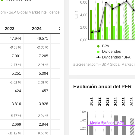
2023
2024
2025
2026
2027
47.944
46.571
46.483
46.952
47.948
-6,35 %
-2,86 %
-0,19 %
1,01 %
2,12 %
7.001
7.205
7.203
7.227
7.545
-1,71 %
2,91 %
-0,03 %
0,34 %
4,39 %
5.251
5.304
5.293
5.183
5.478
-1,61 %
1,01 %
-0,21 %
-2,08 %
5,69 %
Evolución anual del PER
-424
-457
-605
-561,3
-520,6
3.816
3.928
3.950
4.055
4.432
-8,77 %
2,94 %
0,56 %
2,65 %
9,31 %
2.669
2.844
2.883
2.947
3.257
-11,12 %
6,56 %
1,37 %
2,2 %
10,53 %