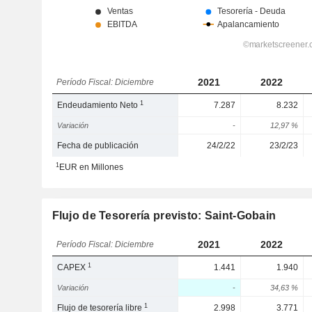
2021
2022
Período Fiscal: Diciembre
1
Endeudamiento Neto
7.287
8.232
Variación
-
12,97 %
Fecha de publicación
24/2/22
23/2/23
1
EUR en Millones
Flujo de Tesorería previsto: Saint-Gobain
2021
2022
Período Fiscal: Diciembre
1
CAPEX
1.441
1.940
Variación
-
34,63 %
1
Flujo de tesorería libre
2.998
3.771