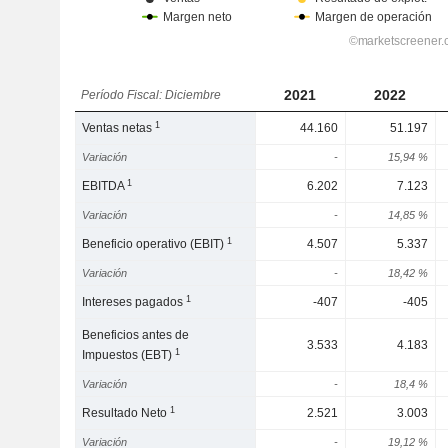
2021
2022
Período Fiscal: Diciembre
1
Ventas netas
44.160
51.197
Variación
-
15,94 %
1
EBITDA
6.202
7.123
Variación
-
14,85 %
1
Beneficio operativo (EBIT)
4.507
5.337
Variación
-
18,42 %
1
Intereses pagados
-407
-405
Beneficios antes de
3.533
4.183
1
Impuestos (EBT)
Variación
-
18,4 %
1
Resultado Neto
2.521
3.003
Variación
-
19,12 %