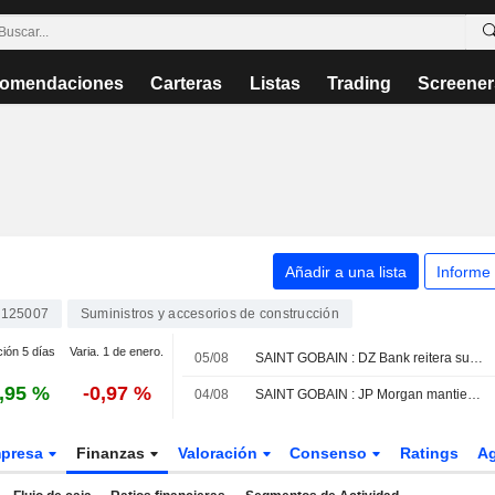
omendaciones
Carteras
Listas
Trading
Screener
Añadir a una lista
Informe
125007
Suministros y accesorios de construcción
ción 5 días
Varia. 1 de enero.
05/08
SAINT GOBAIN : DZ Bank reitera su recomendación de compra
,95 %
-0,97 %
04/08
SAINT GOBAIN : JP Morgan mantiene su recomendación de compra
presa
Finanzas
Valoración
Consenso
Ratings
A