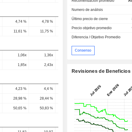
Recomendación promedio
A
Numero de análisis
Último precio de cierre
4,74 %
4,78 %
4,84 %
4,96 %
5,16 
Precio objetivo promedio
11,61 %
11,75 %
11,61 %
11,74 %
12,16 
Diferencia / Objetivo Promedio
Consenso
1,06x
1,36x
1,44x
1,3x
1,14
1,85x
2,43x
2,76x
3,17x
2,71
Revisiones de Beneficios
4,23 %
4,4 %
4,41 %
4,45 %
4,5 
28,98 %
28,44 %
28,45 %
28,9 %
28,63 
50,65 %
50,83 %
54,61 %
70,59 %
68,21 