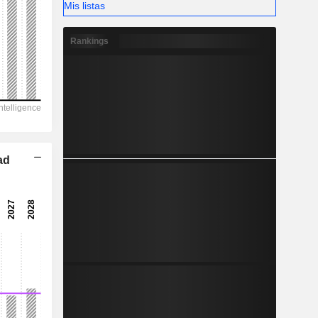
Mis listas
-
Rankings
ad