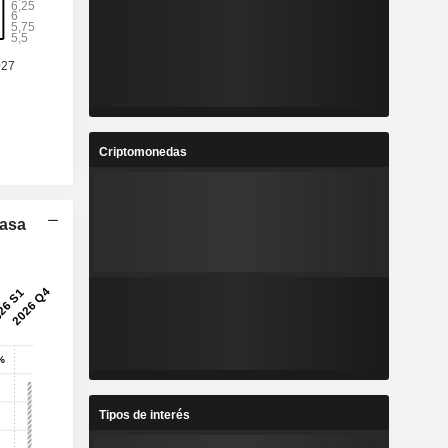
2
11,25
%
9,03 %
4
2,728
%
7,63 %
8
60,34
%
7,59 %
Criptomonedas
9
7,285
%
10,54 %
Tasa
6
489.226
-
-
Tipos de interés