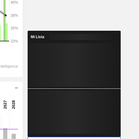
2028
Mi Lista
49.841
3,95 %
7.970
5,63 %
5.862
7,02 %
-464,1
4.849
9,39 %
3.570
9,63 %