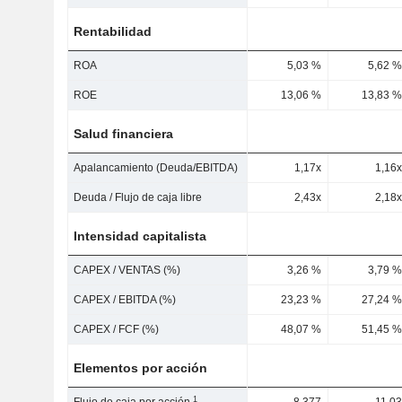
Rentabilidad
ROA
5,03 %
5,62 %
ROE
13,06 %
13,83 %
Salud financiera
Apalancamiento (Deuda/EBITDA)
1,17x
1,16x
Deuda / Flujo de caja libre
2,43x
2,18x
Intensidad capitalista
CAPEX / VENTAS (%)
3,26 %
3,79 %
CAPEX / EBITDA (%)
23,23 %
27,24 %
CAPEX / FCF (%)
48,07 %
51,45 %
Elementos por acción
1