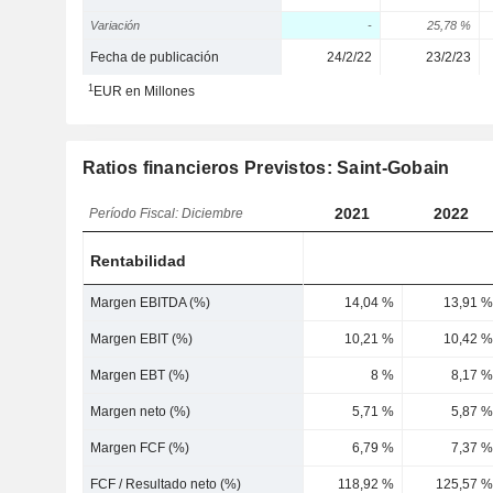
Variación
-
25,78 %
Fecha de publicación
24/2/22
23/2/23
1
EUR en Millones
Ratios financieros Previstos: Saint-Gobain
2021
2022
Período Fiscal: Diciembre
Rentabilidad
Margen EBITDA (%)
14,04 %
13,91 %
Margen EBIT (%)
10,21 %
10,42 %
Margen EBT (%)
8 %
8,17 %
Margen neto (%)
5,71 %
5,87 %
Margen FCF (%)
6,79 %
7,37 %
FCF / Resultado neto (%)
118,92 %
125,57 %