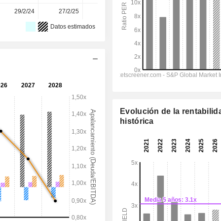
29/2/24
27/2/25
11/3/26
-
-
Datos estimados
Evolución de la rentabilid
histórica