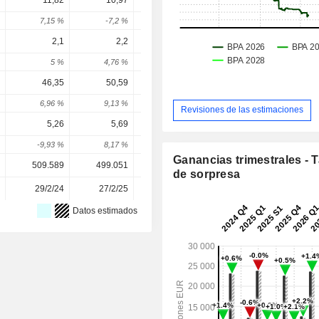
11,82
10,97
11,31
10,23
10,3
7,15 %
-7,2 %
3,11 %
-9,6 %
0,93 
2,1
2,2
2,3
2,371
2,53
5 %
4,76 %
4,55 %
3,09 %
6,88 
46,35
50,59
49,81
52,84
56,0
6,96 %
9,13 %
-1,54 %
6,08 %
6,14 
Revisiones de las estimaciones
5,26
5,69
5,83
5,897
6,5
-9,93 %
8,17 %
2,46 %
1,16 %
11,75 
Ganancias trimestrales - 
509.589
499.051
493.000
489.226
489.22
de sorpresa
29/2/24
27/2/25
11/3/26
-
Datos estimados