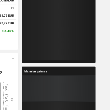
CUMULAR
19
84,72
EUR
%
5,51 %
97,72
EUR
%
12,71 %
+15,34 %
x
0,89x
x
2,07x
Materias primas
%
4,51 %
%
28,19 %
%
65,25 %