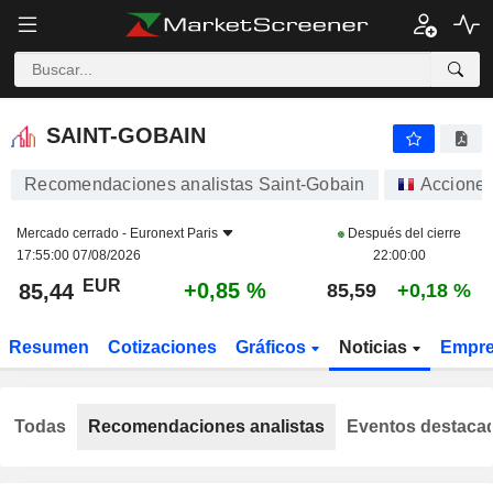
SAINT-GOBAIN
85,44
€
+0,85 %
SAINT-GOBAIN
Recomendaciones analistas Saint-Gobain
Accione
Mercado cerrado -
Euronext Paris
Después del cierre
17:55:00 07/08/2026
22:00:00
EUR
+0,85 %
85,44
85,59
+0,18 %
Resumen
Cotizaciones
Gráficos
Noticias
Empr
Todas
Recomendaciones analistas
Eventos destaca