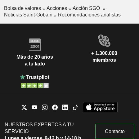
Bolsa de valores
Acciones
Acción SGO
Noticias Saint-Gobain
Recomendaciones analistas
+ 1.300.000
Más de 20 años
miembros
a tu lado
NUESTROS EXPERTOS A TU
SERVICIO
Contacto
Lunes a viernes, 9-12 h y 14-18 h