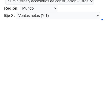
Región:
Eje X: