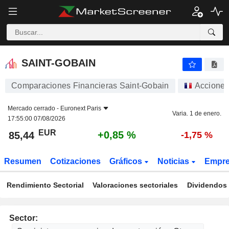
SAINT-GOBAIN
85,44
€
+0,85 %
SAINT-GOBAIN
Comparaciones Financieras Saint-Gobain
Accione
Mercado cerrado -
Euronext Paris
Varia. 1 de enero.
17:55:00 07/08/2026
EUR
+0,85 %
85,44
-1,75 %
Resumen
Cotizaciones
Gráficos
Noticias
Empr
Rendimiento Sectorial
Valoraciones sectoriales
Dividendos 
Sector: