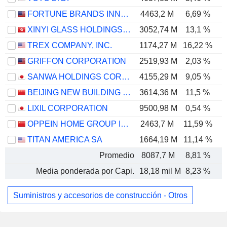
FORTUNE BRANDS INNOVATIONS, INC.
4463,2 M
6,69 %
XINYI GLASS HOLDINGS LIMITED
3052,74 M
13,1 %
TREX COMPANY, INC.
1174,27 M
16,22 %
GRIFFON CORPORATION
2519,93 M
2,03 %
SANWA HOLDINGS CORPORATION
4155,29 M
9,05 %
BEIJING NEW BUILDING MATERIALS PUBLIC LIMITED COMPANY
3614,36 M
11,5 %
LIXIL CORPORATION
9500,98 M
0,54 %
OPPEIN HOME GROUP INC.
2463,7 M
11,59 %
TITAN AMERICA SA
1664,19 M
11,14 %
Promedio
8087,7 M
8,81 %
Media ponderada por Capi.
18,18 mil M
8,23 %
Suministros y accesorios de construcción - Otros