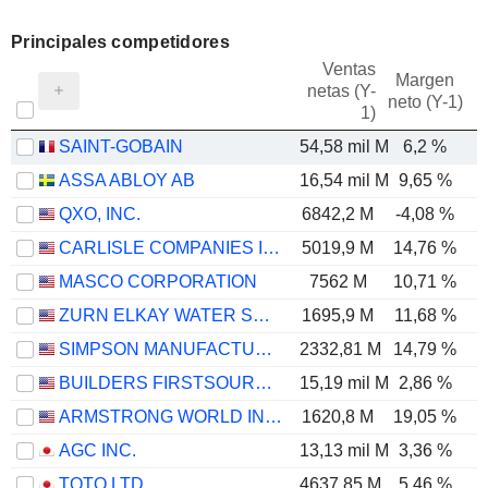
Principales competidores
Ventas
Margen
netas (Y-
E
neto (Y-1)
1)
SAINT-GOBAIN
54,58 mil M
6,2 %
ASSA ABLOY AB
16,54 mil M
9,65 %
QXO, INC.
6842,2 M
-4,08 %
CARLISLE COMPANIES INCORPORATED
5019,9 M
14,76 %
MASCO CORPORATION
7562 M
10,71 %
ZURN ELKAY WATER SOLUTIONS CORPORATION
1695,9 M
11,68 %
SIMPSON MANUFACTURING CO., INC.
2332,81 M
14,79 %
BUILDERS FIRSTSOURCE, INC.
15,19 mil M
2,86 %
ARMSTRONG WORLD INDUSTRIES, INC.
1620,8 M
19,05 %
AGC INC.
13,13 mil M
3,36 %
TOTO LTD.
4637,85 M
5,46 %