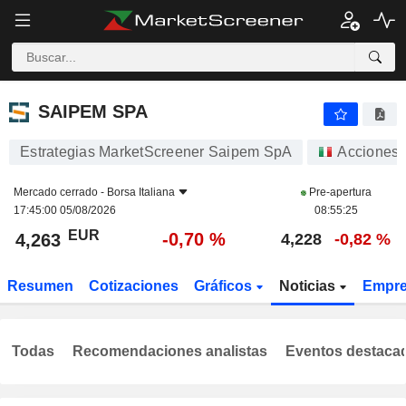
SAIPEM SPA
4,263
€
-0,70 %
SAIPEM SPA
Estrategias MarketScreener Saipem SpA
Acciones
Mercado cerrado -
Borsa Italiana
Pre-apertura
17:45:00 05/08/2026
08:55:25
EUR
-0,70 %
4,263
4,228
-0,82 %
Resumen
Cotizaciones
Gráficos
Noticias
Empr
Todas
Recomendaciones analistas
Eventos destaca