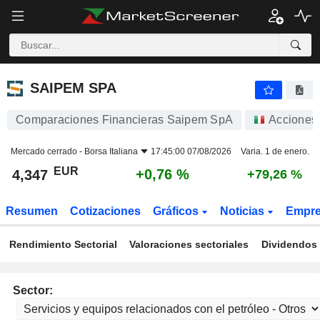
SAIPEM SPA
4,347
€
+0,76 %
SAIPEM SPA
Comparaciones Financieras Saipem SpA
Acciones
Mercado cerrado -
Borsa Italiana
17:45:00 07/08/2026
Varia. 1 de enero.
EUR
+0,76 %
4,347
+79,26 %
Resumen
Cotizaciones
Gráficos
Noticias
Empr
Rendimiento Sectorial
Valoraciones sectoriales
Dividendos 
Sector: