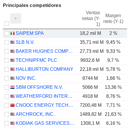
Principales competidores
Ventas
Margen
netas (Y-
E
neto (Y-1)
1)
SAIPEM SPA
18,2 mil M
2 %
SLB N.V.
35,71 mil M
9,45 %
BAKER HUGHES COMPANY
27,73 mil M
9,33 %
TECHNIPFMC PLC
9932,6 M
9,7 %
HALLIBURTON COMPANY
22,18 mil M
5,78 %
NOV INC.
8744 M
1,66 %
SBM OFFSHORE N.V.
5066 M
13,36 %
WEATHERFORD INTERNATIONAL PLC
4918 M
8,76 %
CNOOC ENERGY TECHNOLOGY & SERVICES LIMITED
7200,48 M
7,71 %
ARCHROCK, INC.
1489,82 M
21,63 %
KODIAK GAS SERVICES, INC.
1308,1 M
6,16 %