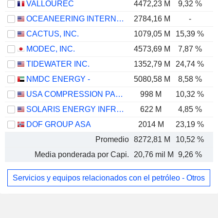
VALLOUREC
4472,23 M
9,32 %
OCEANEERING INTERNATIONAL, INC.
2784,16 M
-
CACTUS, INC.
1079,05 M
15,39 %
MODEC, INC.
4573,69 M
7,87 %
TIDEWATER INC.
1352,79 M
24,74 %
NMDC ENERGY -
5080,58 M
8,58 %
USA COMPRESSION PARTNERS, LP
998 M
10,32 %
SOLARIS ENERGY INFRASTRUCTURE, INC.
622 M
4,85 %
DOF GROUP ASA
2014 M
23,19 %
Promedio
8272,81 M
10,52 %
Media ponderada por Capi.
20,76 mil M
9,26 %
Servicios y equipos relacionados con el petróleo - Otros