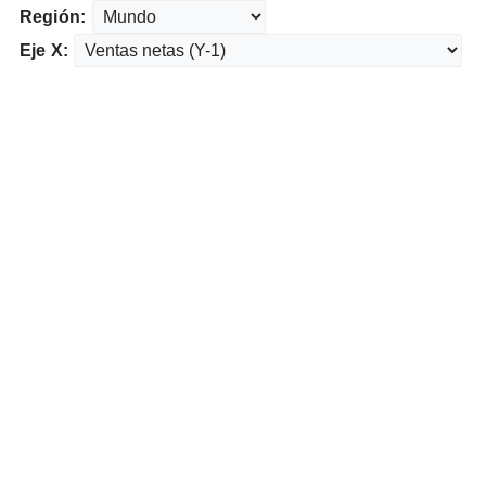
Región:
Eje X: