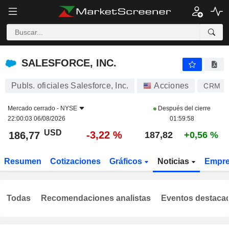
SALESFORCE, INC.
186,77
$
-3,22 %
SALESFORCE, INC.
Publs. oficiales Salesforce, Inc.
Acciones
CRM
Mercado cerrado -
NYSE
Después del cierre
22:00:03 06/08/2026
01:59:58
USD
-3,22 %
186,77
187,82
+0,56 %
Resumen
Cotizaciones
Gráficos
Noticias
Empr
Todas
Recomendaciones analistas
Eventos destaca