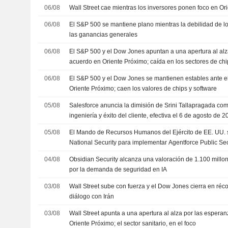
06/08
Wall Street cae mientras los inversores ponen foco en Or
06/08
El S&P 500 se mantiene plano mientras la debilidad de los
las ganancias generales
06/08
El S&P 500 y el Dow Jones apuntan a una apertura al alz
acuerdo en Oriente Próximo; caída en los sectores de chi
06/08
El S&P 500 y el Dow Jones se mantienen estables ante e
Oriente Próximo; caen los valores de chips y software
05/08
Salesforce anuncia la dimisión de Srini Tallapragada com
ingeniería y éxito del cliente, efectiva el 6 de agosto de 
05/08
El Mando de Recursos Humanos del Ejército de EE. UU. 
National Security para implementar Agentforce Public Sec
de Impacto 5 de Salesforce
04/08
Obsidian Security alcanza una valoración de 1.100 millo
por la demanda de seguridad en IA
03/08
Wall Street sube con fuerza y el Dow Jones cierra en ré
diálogo con Irán
03/08
Wall Street apunta a una apertura al alza por las espera
Oriente Próximo; el sector sanitario, en el foco