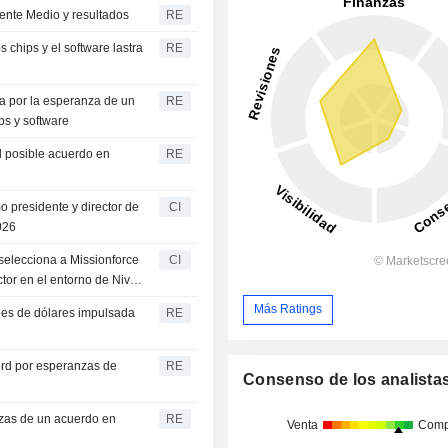
iente Medio y resultados
RE
 chips y el software lastra
RE
a por la esperanza de un
RE
ps y software
l posible acuerdo en
RE
o presidente y director de
CI
2026
selecciona a Missionforce
CI
tor en el entorno de Nivel
Más Ratings
nes de dólares impulsada
RE
cord por esperanzas de
RE
Consenso de los analista
nzas de un acuerdo en
RE
Venta
Comp