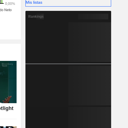
Mis listas
Rankings
tlight