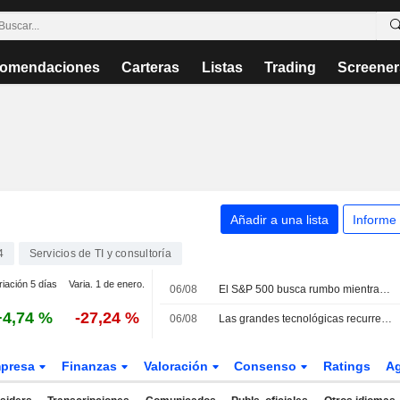
omendaciones
Carteras
Listas
Trading
Screener
Añadir a una lista
Informe
4
Servicios de TI y consultoría
riación 5 días
Varia. 1 de enero.
06/08
El S&P 500 busca rumbo mientras los inversores esperan un acuerdo en Oriente Próximo; caen los valores de software
+4,74 %
-27,24 %
06/08
Las grandes tecnológicas recurren a la deuda y al capital para financiar su expansión en IA y la nube
presa
Finanzas
Valoración
Consenso
Ratings
A