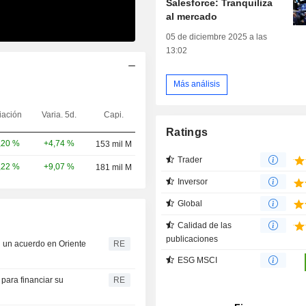
Salesforce: Tranquiliza
al mercado
05 de diciembre 2025 a las
13:02
Más análisis
iación
Varia. 5d.
Capi.
Ratings
+4,74 %
,20 %
153 mil M
Trader
+9,07 %
,22 %
181 mil M
Inversor
Global
Calidad de las
publicaciones
 un acuerdo en Oriente
RE
ESG MSCI
 para financiar su
RE