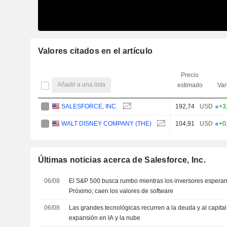
Valores citados en el artículo
Precio
Añadir a una lista
estimado
Var
SALESFORCE, INC.
192,74
USD
+3
WALT DISNEY COMPANY (THE)
104,91
USD
+0
Últimas noticias acerca de Salesforce, Inc.
06/08
El S&P 500 busca rumbo mientras los inversores esperan
Próximo; caen los valores de software
06/08
Las grandes tecnológicas recurren a la deuda y al capital
expansión en IA y la nube