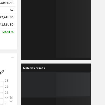
COMPRAR
52
92,74
USD
41,72
USD
+25,41 %
Materias primas