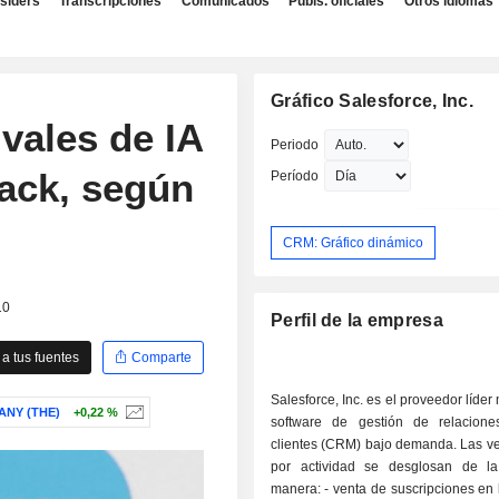
nsiders
Transcripciones
Comunicados
Publs. oficiales
Otros idiomas
Gráfico Salesforce, Inc.
ivales de IA
Periodo
lack, según
Período
CRM: Gráfico dinámico
10
Perfil de la empresa
a tus fuentes
Comparte
Salesforce, Inc. es el proveedor líder
ANY (THE)
+0,22 %
software de gestión de relacion
clientes (CRM) bajo demanda. Las ve
por actividad se desglosan de la
manera: - venta de suscripciones en línea (94,2