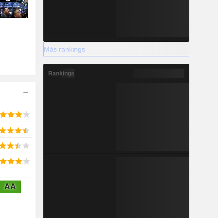
Más rankings
Rankings
AA