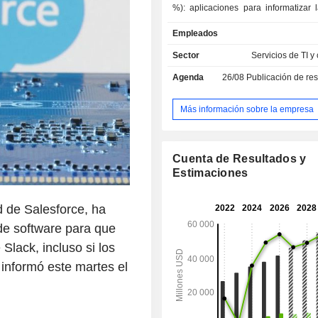
%): aplicaciones para informatizar 
de venta, optimizar el tratamient
Empleados
comerciales, gestionar los centros 
telefónica, gestionar la relación con 
Sector
Servicios de TI y
etc.; - servicios profesionales (5,8 %): servicios
Agenda
26/08
Publicación de resultado
de consultoría, implementación y formac
ventas netas se distribuyen geográf
la siguiente manera: América (66,3 
Más información sobre la empresa
(23,5 %) y Asia/Pacífico (10,2 %).
Cuenta de Resultados y
Estimaciones
d de Salesforce, ha
de software para que
lack, incluso si los
 informó este martes el