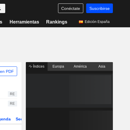
Conéctate
Suscribirse
s
Herramientas
Rankings
Edición España
Índices
Europa
América
Asia
 en PDF
RE
RE
genda
Sector
Derivados
ETFs