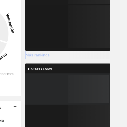
Más rankings
Divisas / Forex
s
ra