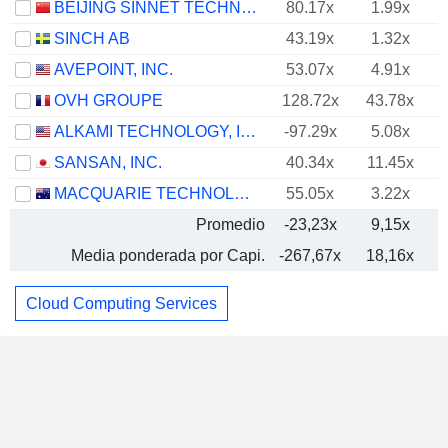
BEIJING SINNET TECHNOLOGY CO.,LTD
80.17x
1.99x
SINCH AB
43.19x
1.32x
AVEPOINT, INC.
53.07x
4.91x
OVH GROUPE
128.72x
43.78x
ALKAMI TECHNOLOGY, INC.
-97.29x
5.08x
SANSAN, INC.
40.34x
11.45x
MACQUARIE TECHNOLOGY GROUP LIMITED
55.05x
3.22x
Promedio
-23,23x
9,15x
Media ponderada por Capi.
-267,67x
18,16x
Cloud Computing Services