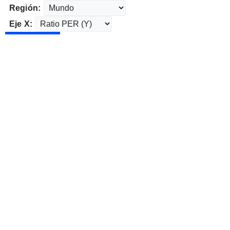
Región:
Eje X: