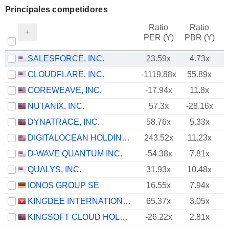
Principales competidores
Ratio
Ratio
PER (Y)
PBR (Y)
SALESFORCE, INC.
23.59x
4.73x
CLOUDFLARE, INC.
-1119.88x
55.89x
COREWEAVE, INC.
-17.94x
11.8x
NUTANIX, INC.
57.3x
-28.16x
DYNATRACE, INC.
58.76x
5.33x
DIGITALOCEAN HOLDINGS, INC.
243.52x
11.23x
D-WAVE QUANTUM INC.
-54.38x
7.81x
QUALYS, INC.
31.93x
10.48x
IONOS GROUP SE
16.55x
7.94x
KINGDEE INTERNATIONAL SOFTWARE GROUP COMPANY LIMITED
65.37x
3.05x
KINGSOFT CLOUD HOLDINGS LIMITED
-26.22x
2.81x