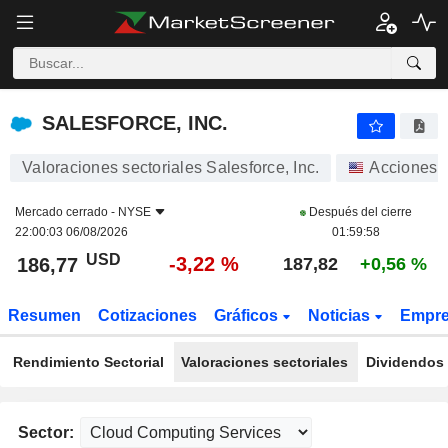
SALESFORCE, INC.
186,77
$
-3,22 %
SALESFORCE, INC.
Valoraciones sectoriales Salesforce, Inc.
Acciones
Mercado cerrado -
NYSE
Después del cierre
22:00:03 06/08/2026
01:59:58
USD
-3,22 %
186,77
187,82
+0,56 %
Resumen
Cotizaciones
Gráficos
Noticias
Empr
Rendimiento Sectorial
Valoraciones sectoriales
Dividendos 
Sector: