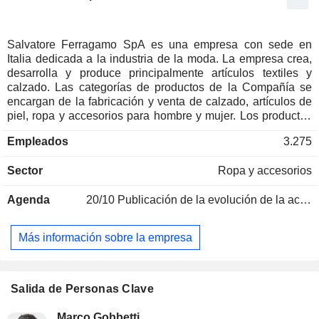
Salvatore Ferragamo SpA es una empresa con sede en
Italia dedicada a la industria de la moda. La empresa crea,
desarrolla y produce principalmente artículos textiles y
calzado. Las categorías de productos de la Compañía se
encargan de la fabricación y venta de calzado, artículos de
piel, ropa y accesorios para hombre y mujer. Los productos
de la Compañía incluyen también fragancias y gafas bajo la
Empleados
3.275
marca Salvatore Ferragamo y bajo licencia de la marca
Ungaro. Los productos de la Compañía se distribuyen
Sector
Ropa y accesorios
principalmente a través de tiendas de marca de la red,
gestionadas tanto directamente como por terceros, así como
Agenda
20/10
Publicación de la evolución de la actividad - Q3 2026
grandes almacenes y tiendas especializadas multimarca.
Las actividades de la Compañía también incluyen la
concesión de licencias de la marca Ferragamo, servicios de
Más información sobre la empresa
alquiler, gestión de propiedades y consultoría técnica con el
Grupo Zegna. Salvatore Ferragamo SpA opera en Europa,
Norteamérica, Japón, Asia-Pacífico y América Central y del
Sur.
Salida de Personas Clave
Marco Gobbetti