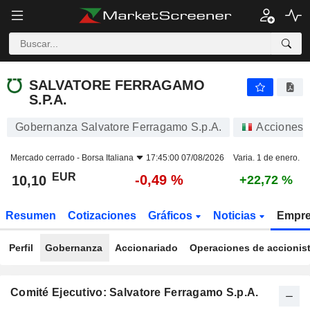
SALVATORE FERRAGAMO S.P.A.
10,10
€
-0,49 %
SALVATORE FERRAGAMO
S.P.A.
Gobernanza Salvatore Ferragamo S.p.A.
Acciones
Mercado cerrado -
Borsa Italiana
17:45:00 07/08/2026
Varia. 1 de enero.
EUR
-0,49 %
10,10
+22,72 %
Resumen
Cotizaciones
Gráficos
Noticias
Empr
Perfil
Gobernanza
Accionariado
Operaciones de accionis
Comité Ejecutivo: Salvatore Ferragamo S.p.A.