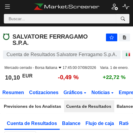
SALVATORE FERRAGAMO S.P.A.
10,10
€
-0,49 %
SALVATORE FERRAGAMO
S.P.A.
Cuenta de Resultados Salvatore Ferragamo S.p.A.
Mercado cerrado -
Borsa Italiana
17:45:00 07/08/2026
Varia. 1 de enero.
EUR
-0,49 %
10,10
+22,72 %
Resumen
Cotizaciones
Gráficos
Noticias
Empr
Previsiones de los Analistas
Cuenta de Resultados
Balance
Cuenta de Resultados
Balance
Flujo de caja
Ratios