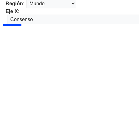
Región:
Eje X: