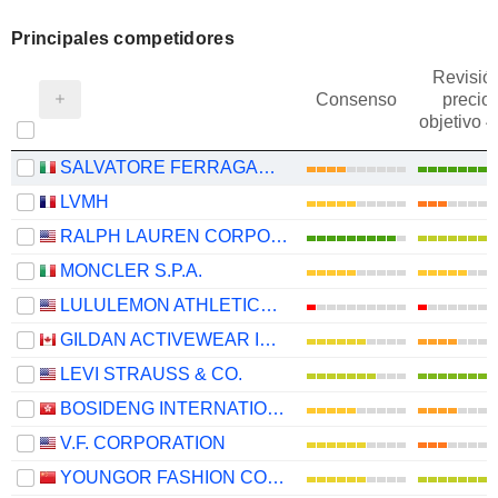
Principales competidores
Revisió
Consenso
precio
objetivo 
SALVATORE FERRAGAMO S.P.A.
LVMH
RALPH LAUREN CORPORATION
MONCLER S.P.A.
LULULEMON ATHLETICA INC.
GILDAN ACTIVEWEAR INC.
LEVI STRAUSS & CO.
BOSIDENG INTERNATIONAL HOLDINGS LIMITED
V.F. CORPORATION
YOUNGOR FASHION CO., LTD.