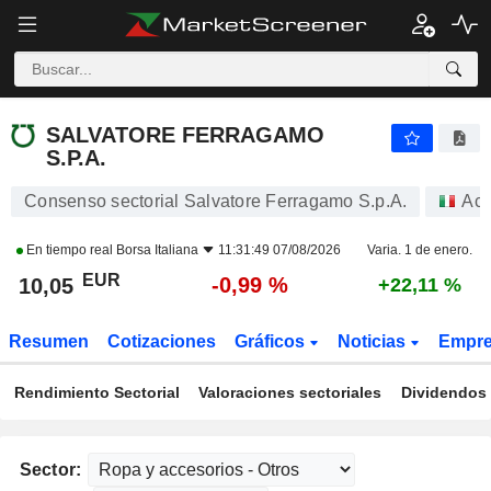
SALVATORE FERRAGAMO S.P.A.
10,05
€
-0,99 %
SALVATORE FERRAGAMO
S.P.A.
Consenso sectorial Salvatore Ferragamo S.p.A.
Acc
En tiempo real
Borsa Italiana
11:31:49 07/08/2026
Varia. 1 de enero.
EUR
-0,99 %
10,05
+22,11 %
Resumen
Cotizaciones
Gráficos
Noticias
Empr
Rendimiento Sectorial
Valoraciones sectoriales
Dividendos 
Sector: