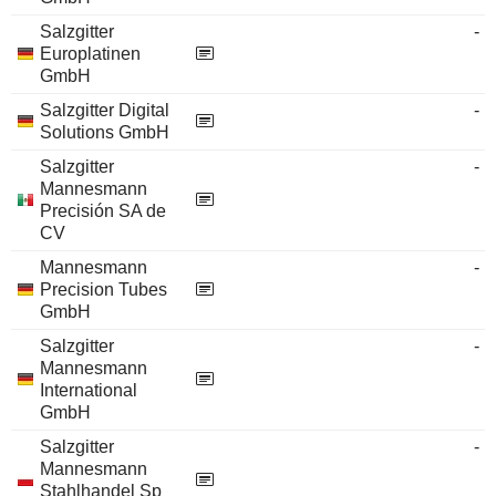
Salzgitter
-
Europlatinen
GmbH
Salzgitter Digital
-
Solutions GmbH
Salzgitter
-
Mannesmann
Precisión SA de
CV
Mannesmann
-
Precision Tubes
GmbH
Salzgitter
-
Mannesmann
International
GmbH
Salzgitter
-
Mannesmann
Stahlhandel Sp