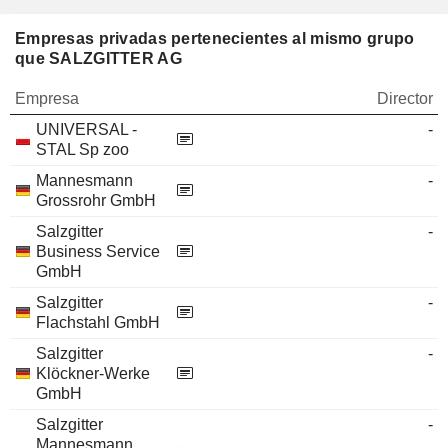
Empresas privadas pertenecientes al mismo grupo
que SALZGITTER AG
Empresa
Director
UNIVERSAL -
-
STAL Sp zoo
Mannesmann
-
Grossrohr GmbH
Salzgitter
-
Business Service
GmbH
Salzgitter
-
Flachstahl GmbH
Salzgitter
-
Klöckner-Werke
GmbH
Salzgitter
-
Mannesmann