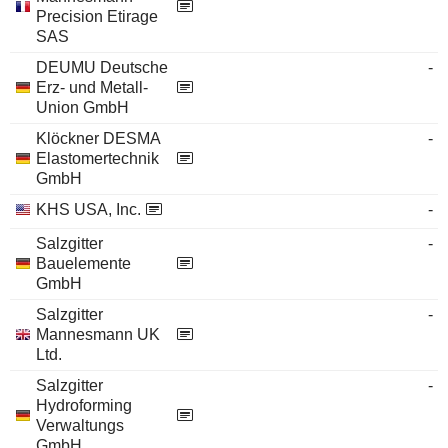
Precision Etirage
SAS
DEUMU Deutsche
-
Erz- und Metall-
Union GmbH
Klöckner DESMA
-
Elastomertechnik
GmbH
KHS USA, Inc.
-
Salzgitter
-
Bauelemente
GmbH
Salzgitter
-
Mannesmann UK
Ltd.
Salzgitter
-
Hydroforming
Verwaltungs
GmbH