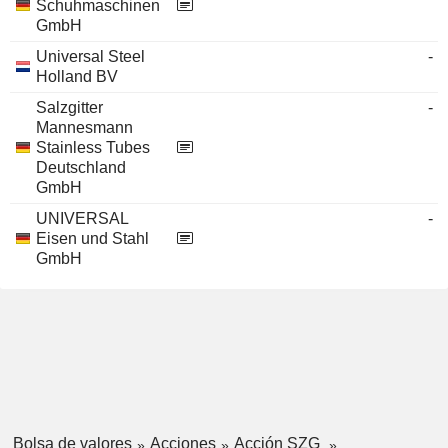
Schuhmaschinen
GmbH
Universal Steel
-
Holland BV
Salzgitter
-
Mannesmann
Stainless Tubes
Deutschland
GmbH
UNIVERSAL
-
Eisen und Stahl
GmbH
Bolsa de valores
Acciones
Acción SZG