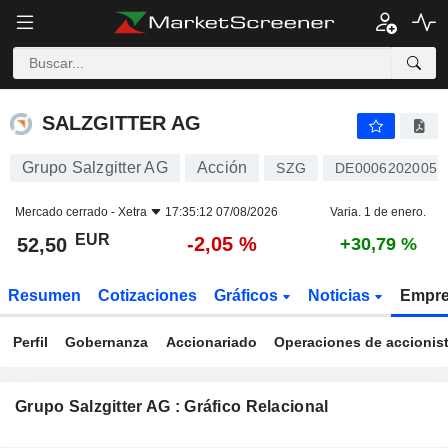
SALZGITTER AG
52,50
€
-2,05 %
SALZGITTER AG
Grupo Salzgitter AG
Acción
SZG
DE0006202005
Mercado cerrado -
Xetra
17:35:12 07/08/2026
Varia. 1 de enero.
EUR
-2,05 %
52,50
+30,79 %
Resumen
Cotizaciones
Gráficos
Noticias
Empr
Perfil
Gobernanza
Accionariado
Operaciones de accionis
Grupo Salzgitter AG : Gráfico Relacional