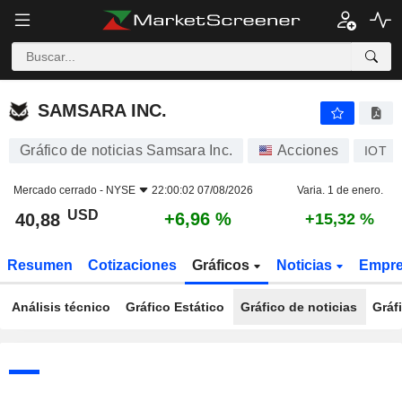
SAMSARA INC.
40,88
$
+6,96 %
SAMSARA INC.
Gráfico de noticias Samsara Inc.
Acciones
IOT
Mercado cerrado -
NYSE
22:00:02 07/08/2026
Varia. 1 de enero.
USD
+6,96 %
40,88
+15,32 %
Resumen
Cotizaciones
Gráficos
Noticias
Empr
Análisis técnico
Gráfico Estático
Gráfico de noticias
Gráf