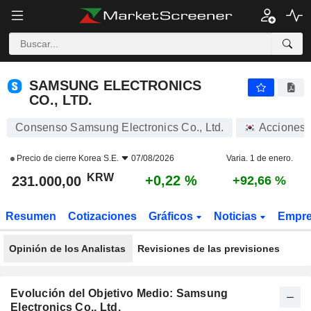
SAMSUNG ELECTRONICS CO., LTD.
231.000,00
₩
+0,22 %
SAMSUNG ELECTRONICS
CO., LTD.
Consenso Samsung Electronics Co., Ltd.
Acciones
Precio de cierre
Korea S.E.
07/08/2026
Varia. 1 de enero.
KRW
+0,22 %
231.000,00
+92,66 %
Resumen
Cotizaciones
Gráficos
Noticias
Empr
Opinión de los Analistas
Revisiones de las previsiones
Evolución del Objetivo Medio: Samsung
Electronics Co., Ltd.