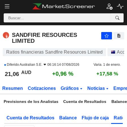
SANDFIRE RESOURCES LIMITED
21,06
$
+0,96 %
SANDFIRE RESOURCES
LIMITED
Ratios financieras Sandfire Resources Limited
Acci
Diferido
Australian S.E.
06:16:14 07/08/2026
Varia. 1 de enero.
AUD
+0,96 %
21,06
+17,58 %
Resumen
Cotizaciones
Gráficos
Noticias
Empr
Previsiones de los Analistas
Cuenta de Resultados
Balance
Cuenta de Resultados
Balance
Flujo de caja
Ratios