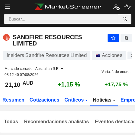
SANDFIRE RESOURCES LIMITED
21,10
$
+1,15 %
SANDFIRE RESOURCES
LIMITED
Insiders Sandfire Resources Limited
Acciones
S
Mercado cerrado -
Australian S.E.
Varia. 1 de enero.
08:12:40 07/08/2026
AUD
+1,15 %
21,10
+17,75 %
Resumen
Cotizaciones
Gráficos
Noticias
Empr
Todas
Recomendaciones analistas
Eventos destaca