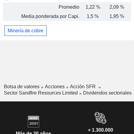
Promedio
1,22 %
2,09 %
Media ponderada por Capi.
1,5 %
1,95 %
Minería de cobre
Bolsa de valores
Acciones
Acción SFR
Sector Sandfire Resources Limited
Dividendos sectoriales
+ 1.300.000
Más de 20 años