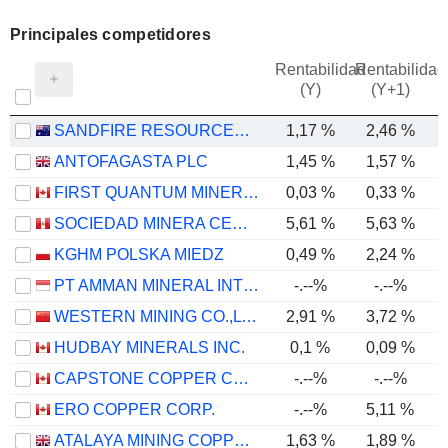
Principales competidores
Rentabilidad
Rentabilidad
(Y)
(Y+1)
SANDFIRE RESOURCES LIMITED
1,17 %
2,46 %
ANTOFAGASTA PLC
1,45 %
1,57 %
FIRST QUANTUM MINERALS LTD.
0,03 %
0,33 %
SOCIEDAD MINERA CERRO VERDE S.A.A.
5,61 %
5,63 %
KGHM POLSKA MIEDZ
0,49 %
2,24 %
PT AMMAN MINERAL INTERNASIONAL TBK
-.--%
-.--%
WESTERN MINING CO.,LTD.
2,91 %
3,72 %
HUDBAY MINERALS INC.
0,1 %
0,09 %
CAPSTONE COPPER CORP.
-.--%
-.--%
ERO COPPER CORP.
-.--%
5,11 %
ATALAYA MINING COPPER, S.A.
1,63 %
1,89 %