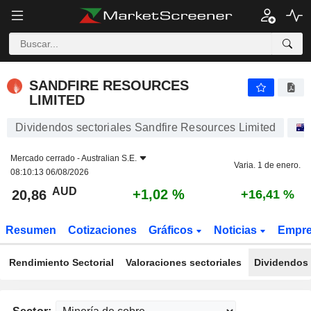
SANDFIRE RESOURCES LIMITED
20,86
$
+1,02 %
SANDFIRE RESOURCES
LIMITED
Dividendos sectoriales Sandfire Resources Limited
Mercado cerrado -
Australian S.E.
Varia. 1 de enero.
08:10:13 06/08/2026
AUD
+1,02 %
20,86
+16,41 %
Resumen
Cotizaciones
Gráficos
Noticias
Empr
Rendimiento Sectorial
Valoraciones sectoriales
Dividendos 