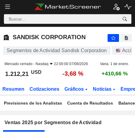
SANDISK CORPORATION
1.212,21
$
-3,68 %
SANDISK CORPORATION
Segmentos de Actividad Sandisk Corporation
Accio
Mercado cerrado -
Nasdaq
22:00:00 07/08/2026
Varia. 1 de enero.
USD
-3,68 %
1.212,21
+410,66 %
Resumen
Cotizaciones
Gráficos
Noticias
Empr
Previsiones de los Analistas
Cuenta de Resultados
Balance
Ventas 2025 por Segmentos de Actividad