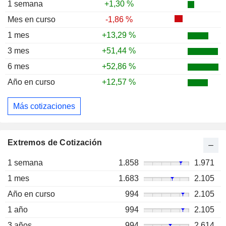
1 semana
+1,30 %
Mes en curso
-1,86 %
1 mes
+13,29 %
3 mes
+51,44 %
6 mes
+52,86 %
Año en curso
+12,57 %
Más cotizaciones
Extremos de Cotización
1 semana
1.858
1.971
1 mes
1.683
2.105
Año en curso
994
2.105
1 año
994
2.105
3 años
994
2.614