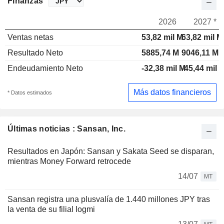
Finanzas
2026
2027 *
Ventas netas
53,82 mil M
63,82 mil M
Resultado Neto
5885,74 M
9046,11 M
Endeudamiento Neto
-32,38 mil M
-45,44 mil 
Más datos financieros
* Datos estimados
Últimas noticias : Sansan, Inc.
Resultados en Japón: Sansan y Sakata Seed se disparan,
mientras Money Forward retrocede
14/07
MT
Sansan registra una plusvalía de 1.440 millones JPY tras
la venta de su filial Iogmi