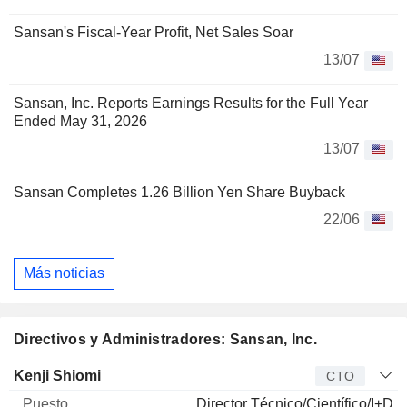
Sansan's Fiscal-Year Profit, Net Sales Soar
13/07
Sansan, Inc. Reports Earnings Results for the Full Year
Ended May 31, 2026
13/07
Sansan Completes 1.26 Billion Yen Share Buyback
22/06
Más noticias
Directivos y Administradores: Sansan, Inc.
Director
Puesto
Edad
Desde
Kenji Shiomi
CTO
Director Técnico/Científico/I+D