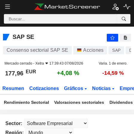
SAP SE
177,96
€
+4,08 %
SAP SE
Consenso sectorial SAP SE
Acciones
SAP
D
Mercado cerrado -
Xetra
17:39:43 07/08/2026
Varia. 1 de enero.
EUR
+4,08 %
177,96
-14,59 %
Resumen
Cotizaciones
Gráficos
Noticias
Empr
Rendimiento Sectorial
Valoraciones sectoriales
Dividendos 
Sector:
Región: