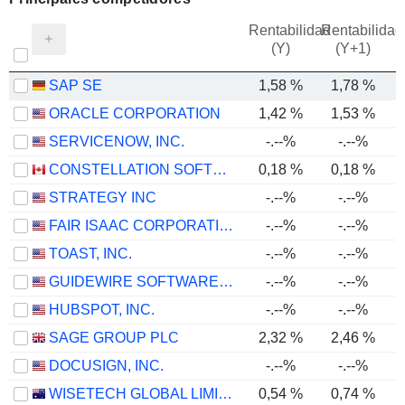
Rentabilidad
Rentabilidad
(Y)
(Y+1)
SAP SE
1,58 %
1,78 %
ORACLE CORPORATION
1,42 %
1,53 %
SERVICENOW, INC.
-.--%
-.--%
CONSTELLATION SOFTWARE INC.
0,18 %
0,18 %
STRATEGY INC
-.--%
-.--%
-
FAIR ISAAC CORPORATION
-.--%
-.--%
TOAST, INC.
-.--%
-.--%
GUIDEWIRE SOFTWARE, INC.
-.--%
-.--%
HUBSPOT, INC.
-.--%
-.--%
SAGE GROUP PLC
2,32 %
2,46 %
DOCUSIGN, INC.
-.--%
-.--%
WISETECH GLOBAL LIMITED
0,54 %
0,74 %