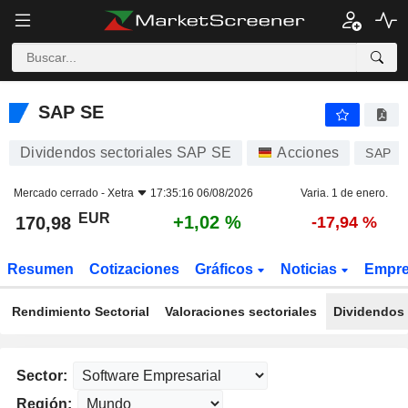
SAP SE
170,98
€
+1,02 %
SAP SE
Dividendos sectoriales SAP SE
Acciones
SAP
Mercado cerrado -
Xetra
17:35:16 06/08/2026
Varia. 1 de enero.
EUR
+1,02 %
170,98
-17,94 %
Resumen
Cotizaciones
Gráficos
Noticias
Empr
Rendimiento Sectorial
Valoraciones sectoriales
Dividendos 
Sector:
Región: