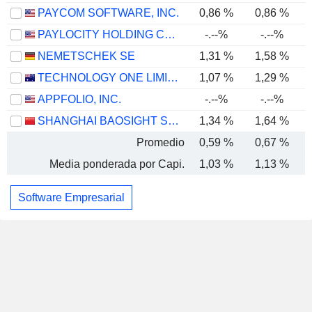
PAYCOM SOFTWARE, INC.
0,86 %
0,86 %
PAYLOCITY HOLDING CORPORATION
-.--%
-.--%
NEMETSCHEK SE
1,31 %
1,58 %
TECHNOLOGY ONE LIMITED
1,07 %
1,29 %
APPFOLIO, INC.
-.--%
-.--%
SHANGHAI BAOSIGHT SOFTWARE CO.,LTD.
1,34 %
1,64 %
Promedio
0,59 %
0,67 %
Media ponderada por Capi.
1,03 %
1,13 %
Software Empresarial