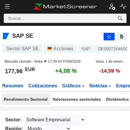
SAP SE
177,96
€
+4,08 %
SAP SE
Sector SAP SE
Acciones
SAP
DE0007164600
Mercado cerrado -
Xetra
17:39:43 07/08/2026
Varia. 1 de enero.
EUR
+4,08 %
177,96
-14,59 %
Resumen
Cotizaciones
Gráficos
Noticias
Empr
Rendimiento Sectorial
Valoraciones sectoriales
Dividendos 
Sector:
Región: