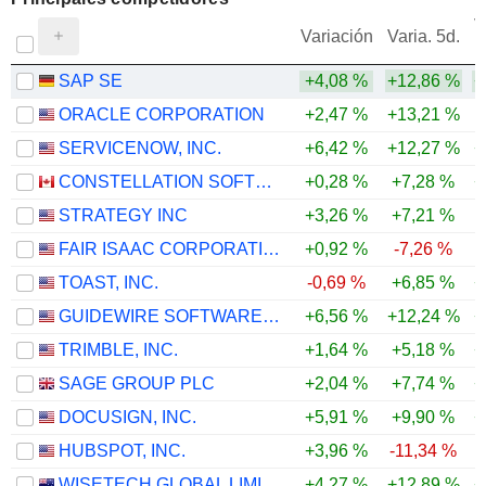
V
Variación
Varia. 5d.
SAP SE
+4,08 %
+12,86 %
+
ORACLE CORPORATION
+2,47 %
+13,21 %
SERVICENOW, INC.
+6,42 %
+12,27 %
+
CONSTELLATION SOFTWARE INC.
+0,28 %
+7,28 %
+
STRATEGY INC
+3,26 %
+7,21 %
FAIR ISAAC CORPORATION
+0,92 %
-7,26 %
-
TOAST, INC.
-0,69 %
+6,85 %
+
GUIDEWIRE SOFTWARE, INC.
+6,56 %
+12,24 %
+
TRIMBLE, INC.
+1,64 %
+5,18 %
+
SAGE GROUP PLC
+2,04 %
+7,74 %
+
DOCUSIGN, INC.
+5,91 %
+9,90 %
+
HUBSPOT, INC.
+3,96 %
-11,34 %
WISETECH GLOBAL LIMITED
+4,27 %
+12,89 %
+