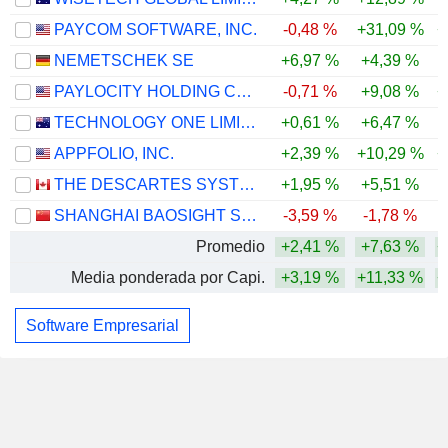
PAYCOM SOFTWARE, INC.
-0,48 %
+31,09 %
+
NEMETSCHEK SE
+6,97 %
+4,39 %
PAYLOCITY HOLDING CORPORATION
-0,71 %
+9,08 %
+
TECHNOLOGY ONE LIMITED
+0,61 %
+6,47 %
APPFOLIO, INC.
+2,39 %
+10,29 %
+
THE DESCARTES SYSTEMS GROUP INC.
+1,95 %
+5,51 %
SHANGHAI BAOSIGHT SOFTWARE CO.,LTD.
-3,59 %
-1,78 %
Promedio
+2,41 %
+7,63 %
+
Media ponderada por Capi.
+3,19 %
+11,33 %
+
Software Empresarial